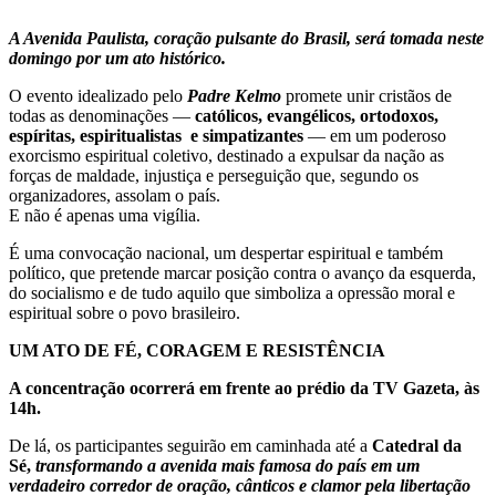
A Avenida Paulista, coração pulsante do Brasil, será tomada neste
domingo por um ato histórico.
O evento idealizado pelo
Padre Kelmo
promete unir cristãos de
todas as denominações —
católicos, evangélicos, ortodoxos,
espíritas, espiritualistas e simpatizantes
— em um poderoso
exorcismo espiritual coletivo, destinado a expulsar da nação as
forças de maldade, injustiça e perseguição que, segundo os
organizadores, assolam o país.
E não é apenas uma vigília.
É uma convocação nacional, um despertar espiritual e também
político, que pretende marcar posição contra o avanço da esquerda,
do socialismo e de tudo aquilo que simboliza a opressão moral e
espiritual sobre o povo brasileiro.
UM ATO DE FÉ, CORAGEM E RESISTÊNCIA
A concentração ocorrerá em frente ao prédio da TV Gazeta, às
14h.
De lá, os participantes seguirão em caminhada até a
Catedral da
Sé,
transformando a avenida mais famosa do país em um
verdadeiro corredor de oração, cânticos e clamor pela libertação