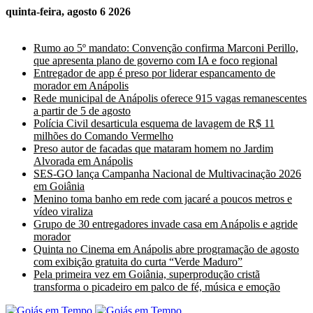
quinta-feira, agosto 6 2026
Últimas Notícias
Rumo ao 5º mandato: Convenção confirma Marconi Perillo,
que apresenta plano de governo com IA e foco regional
Entregador de app é preso por liderar espancamento de
morador em Anápolis
Rede municipal de Anápolis oferece 915 vagas remanescentes
a partir de 5 de agosto
Polícia Civil desarticula esquema de lavagem de R$ 11
milhões do Comando Vermelho
Preso autor de facadas que mataram homem no Jardim
Alvorada em Anápolis
SES-GO lança Campanha Nacional de Multivacinação 2026
em Goiânia
Menino toma banho em rede com jacaré a poucos metros e
vídeo viraliza
Grupo de 30 entregadores invade casa em Anápolis e agride
morador
Quinta no Cinema em Anápolis abre programação de agosto
com exibição gratuita do curta “Verde Maduro”
Pela primeira vez em Goiânia, superprodução cristã
transforma o picadeiro em palco de fé, música e emoção