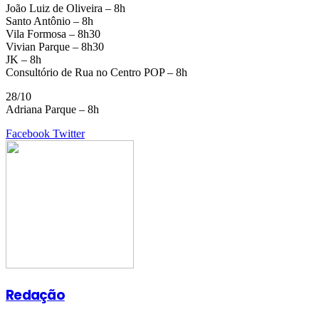
João Luiz de Oliveira – 8h
Santo Antônio – 8h
Vila Formosa – 8h30
Vivian Parque – 8h30
JK – 8h
Consultório de Rua no Centro POP – 8h
28/10
Adriana Parque – 8h
Google+
LinkedIn
StumbleUpon
Tumblr
Pinterest
Reddit
VKontakte
Share
Print
Facebook
Twitter
via
Email
Redação