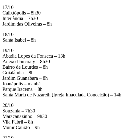
17/10
Calixtópolis – 8h30
Interlândia – 7h30
Jardim das Oliveiras – 8h
18/10
Santa Isabel – 8h
19/10
Abadia Lopes da Fonseca – 13h
Anexo Itamaraty – 8h30
Bairro de Lourdes – 8h
Goialândia – 8h
Jardim Guanabara – 8h
Joanápolis – manhã
Parque Iracema – 8h
Santa Maria de Nazareth (Igreja Imaculada Conceição) – 14h
20/10
Souzânia – 7h30
Maracanazinho – 9h30
Vila Fabril – 8h
Munir Calixto – 9h
21/10