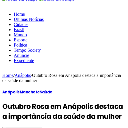
Home
Últimas Notícias
Cidades
Brasil
Mundo
Esporte
Política
Tempo Society
Anuncie
Expediente
Home
/
Anápolis
/
Outubro Rosa em Anápolis destaca a importância
da saúde da mulher
Anápolis
Manchete
Saúde
Outubro Rosa em Anápolis destaca
a importância da saúde da mulher