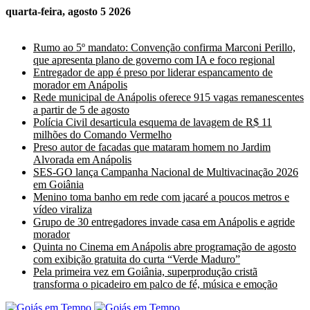
quarta-feira, agosto 5 2026
Últimas Notícias
Rumo ao 5º mandato: Convenção confirma Marconi Perillo,
que apresenta plano de governo com IA e foco regional
Entregador de app é preso por liderar espancamento de
morador em Anápolis
Rede municipal de Anápolis oferece 915 vagas remanescentes
a partir de 5 de agosto
Polícia Civil desarticula esquema de lavagem de R$ 11
milhões do Comando Vermelho
Preso autor de facadas que mataram homem no Jardim
Alvorada em Anápolis
SES-GO lança Campanha Nacional de Multivacinação 2026
em Goiânia
Menino toma banho em rede com jacaré a poucos metros e
vídeo viraliza
Grupo de 30 entregadores invade casa em Anápolis e agride
morador
Quinta no Cinema em Anápolis abre programação de agosto
com exibição gratuita do curta “Verde Maduro”
Pela primeira vez em Goiânia, superprodução cristã
transforma o picadeiro em palco de fé, música e emoção