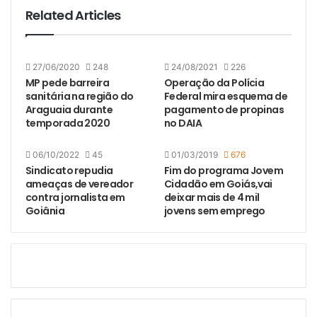
Related Articles
27/06/2020
248
24/08/2021
226
MP pede barreira
Operação da Polícia
sanitária na região do
Federal mira esquema de
Araguaia durante
pagamento de propinas
temporada 2020
no DAIA
06/10/2022
45
01/03/2019
676
Sindicato repudia
Fim do programa Jovem
ameaças de vereador
Cidadão em Goiás,vai
contra jornalista em
deixar mais de 4 mil
Goiânia
jovens sem emprego