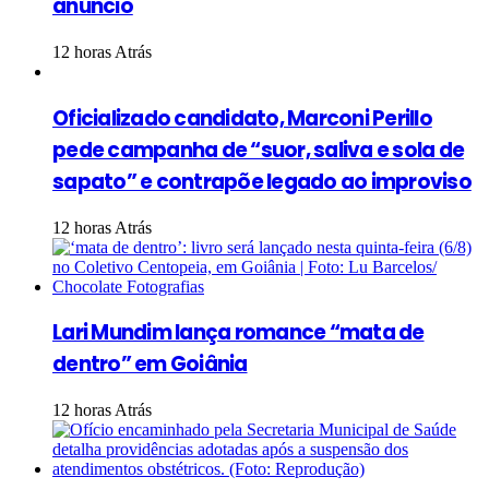
anúncio
12 horas Atrás
Oficializado candidato, Marconi Perillo
pede campanha de “suor, saliva e sola de
sapato” e contrapõe legado ao improviso
12 horas Atrás
Lari Mundim lança romance “mata de
dentro” em Goiânia
12 horas Atrás