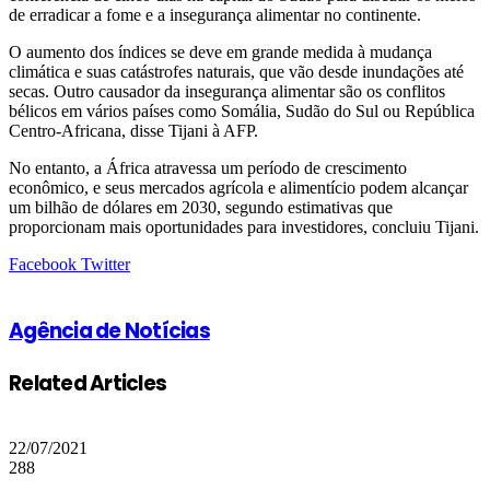
de erradicar a fome e a insegurança alimentar no continente.
O aumento dos índices se deve em grande medida à mudança
climática e suas catástrofes naturais, que vão desde inundações até
secas. Outro causador da insegurança alimentar são os conflitos
bélicos em vários países como Somália, Sudão do Sul ou República
Centro-Africana, disse Tijani à AFP.
No entanto, a África atravessa um período de crescimento
econômico, e seus mercados agrícola e alimentício podem alcançar
um bilhão de dólares em 2030, segundo estimativas que
proporcionam mais oportunidades para investidores, concluiu Tijani.
Google+
LinkedIn
StumbleUpon
Tumblr
Pinterest
Reddit
VKontakte
Share
Print
Facebook
Twitter
via
Email
Agência de Notícias
Related Articles
22/07/2021
288