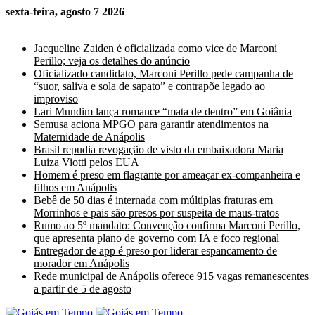
sexta-feira, agosto 7 2026
Últimas Notícias
Jacqueline Zaiden é oficializada como vice de Marconi
Perillo; veja os detalhes do anúncio
Oficializado candidato, Marconi Perillo pede campanha de
“suor, saliva e sola de sapato” e contrapõe legado ao
improviso
Lari Mundim lança romance “mata de dentro” em Goiânia
Semusa aciona MPGO para garantir atendimentos na
Maternidade de Anápolis
Brasil repudia revogação de visto da embaixadora Maria
Luiza Viotti pelos EUA
Homem é preso em flagrante por ameaçar ex-companheira e
filhos em Anápolis
Bebê de 50 dias é internada com múltiplas fraturas em
Morrinhos e pais são presos por suspeita de maus-tratos
Rumo ao 5º mandato: Convenção confirma Marconi Perillo,
que apresenta plano de governo com IA e foco regional
Entregador de app é preso por liderar espancamento de
morador em Anápolis
Rede municipal de Anápolis oferece 915 vagas remanescentes
a partir de 5 de agosto