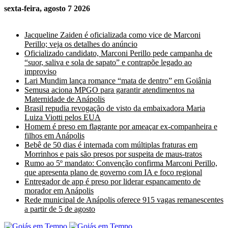
sexta-feira, agosto 7 2026
Últimas Notícias
Jacqueline Zaiden é oficializada como vice de Marconi
Perillo; veja os detalhes do anúncio
Oficializado candidato, Marconi Perillo pede campanha de
“suor, saliva e sola de sapato” e contrapõe legado ao
improviso
Lari Mundim lança romance “mata de dentro” em Goiânia
Semusa aciona MPGO para garantir atendimentos na
Maternidade de Anápolis
Brasil repudia revogação de visto da embaixadora Maria
Luiza Viotti pelos EUA
Homem é preso em flagrante por ameaçar ex-companheira e
filhos em Anápolis
Bebê de 50 dias é internada com múltiplas fraturas em
Morrinhos e pais são presos por suspeita de maus-tratos
Rumo ao 5º mandato: Convenção confirma Marconi Perillo,
que apresenta plano de governo com IA e foco regional
Entregador de app é preso por liderar espancamento de
morador em Anápolis
Rede municipal de Anápolis oferece 915 vagas remanescentes
a partir de 5 de agosto