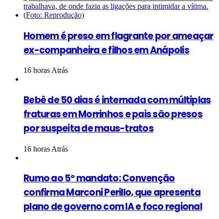
Homem é preso em flagrante por ameaçar
ex-companheira e filhos em Anápolis
16 horas Atrás
Bebê de 50 dias é internada com múltiplas
fraturas em Morrinhos e pais são presos
por suspeita de maus-tratos
16 horas Atrás
Rumo ao 5º mandato: Convenção
confirma Marconi Perillo, que apresenta
plano de governo com IA e foco regional