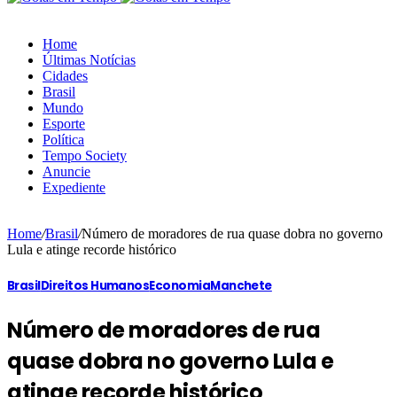
Home
Últimas Notícias
Cidades
Brasil
Mundo
Esporte
Política
Tempo Society
Anuncie
Expediente
Home
/
Brasil
/
Número de moradores de rua quase dobra no governo
Lula e atinge recorde histórico
Brasil
Direitos Humanos
Economia
Manchete
Número de moradores de rua
quase dobra no governo Lula e
atinge recorde histórico