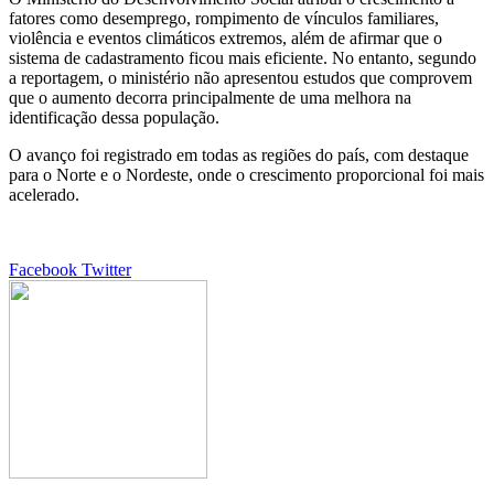
fatores como desemprego, rompimento de vínculos familiares,
violência e eventos climáticos extremos, além de afirmar que o
sistema de cadastramento ficou mais eficiente. No entanto, segundo
a reportagem, o ministério não apresentou estudos que comprovem
que o aumento decorra principalmente de uma melhora na
identificação dessa população.
O avanço foi registrado em todas as regiões do país, com destaque
para o Norte e o Nordeste, onde o crescimento proporcional foi mais
acelerado.
Google+
LinkedIn
StumbleUpon
Tumblr
Pinterest
Reddit
VKontakte
Share
Print
Facebook
Twitter
via
Email