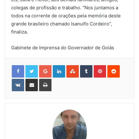
colegas de profissão e trabalho. “Nos juntamos a
todos na corrente de orações pela memória deste
grande brasileiro chamado Isanulfo Cordeiro”,
finaliza.
Gabinete de Imprensa do Governador de Goiás
Google+
LinkedIn
StumbleUpon
Tumblr
Pinterest
Reddit
VKontakte
Share
Print
via
Email