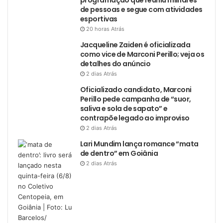
programação que reuniu milhares
de pessoas e segue com atividades
esportivas
20 horas Atrás
Jacqueline Zaiden é oficializada
como vice de Marconi Perillo; veja os
detalhes do anúncio
2 dias Atrás
Oficializado candidato, Marconi
Perillo pede campanha de “suor,
saliva e sola de sapato” e
contrapõe legado ao improviso
2 dias Atrás
Lari Mundim lança romance “mata
de dentro” em Goiânia
2 dias Atrás