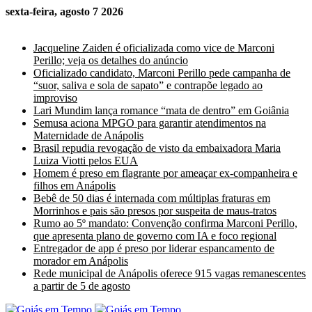
sexta-feira, agosto 7 2026
Últimas Notícias
Jacqueline Zaiden é oficializada como vice de Marconi
Perillo; veja os detalhes do anúncio
Oficializado candidato, Marconi Perillo pede campanha de
“suor, saliva e sola de sapato” e contrapõe legado ao
improviso
Lari Mundim lança romance “mata de dentro” em Goiânia
Semusa aciona MPGO para garantir atendimentos na
Maternidade de Anápolis
Brasil repudia revogação de visto da embaixadora Maria
Luiza Viotti pelos EUA
Homem é preso em flagrante por ameaçar ex-companheira e
filhos em Anápolis
Bebê de 50 dias é internada com múltiplas fraturas em
Morrinhos e pais são presos por suspeita de maus-tratos
Rumo ao 5º mandato: Convenção confirma Marconi Perillo,
que apresenta plano de governo com IA e foco regional
Entregador de app é preso por liderar espancamento de
morador em Anápolis
Rede municipal de Anápolis oferece 915 vagas remanescentes
a partir de 5 de agosto