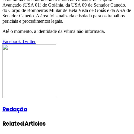
Avançado (USA 01) de Goiânia, da USA 09 de Senador Canedo,
do Corpo de Bombeiros Militar de Bela Vista de Goiás e da ASA de
Senador Canedo. A área foi sinalizada e isolada para os trabalhos
periciais e procedimentos legais.
Até o momento, a identidade da vítima não informada.
Google+
LinkedIn
StumbleUpon
Tumblr
Pinterest
Reddit
VKontakte
Share
Print
Facebook
Twitter
via
Email
Redação
Related Articles