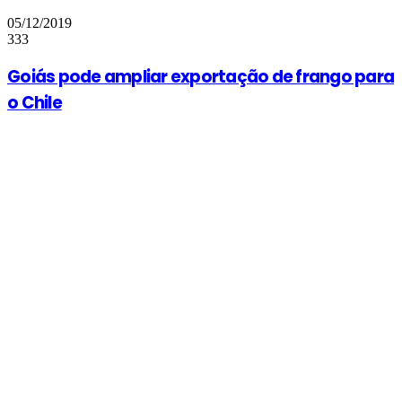
05/12/2019
333
Goiás pode ampliar exportação de frango para
o Chile