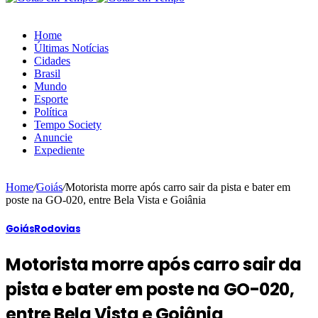
Home
Últimas Notícias
Cidades
Brasil
Mundo
Esporte
Política
Tempo Society
Anuncie
Expediente
Home
/
Goiás
/
Motorista morre após carro sair da pista e bater em
poste na GO-020, entre Bela Vista e Goiânia
Goiás
Rodovias
Motorista morre após carro sair da
pista e bater em poste na GO-020,
entre Bela Vista e Goiânia