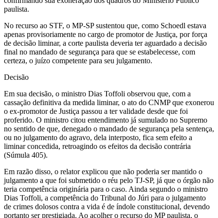
confirmando sua exoneração dos quadros do Ministério Público
paulista.
No recurso ao STF, o MP-SP sustentou que, como Schoedl estava
apenas provisoriamente no cargo de promotor de Justiça, por força
de decisão liminar, a corte paulista deveria ter aguardado a decisão
final no mandado de segurança para que se estabelecesse, com
certeza, o juízo competente para seu julgamento.
Decisão
Em sua decisão, o ministro Dias Toffoli observou que, com a
cassação definitiva da medida liminar, o ato do CNMP que exonerou
o ex-promotor de Justiça passou a ter validade desde que foi
proferido. O ministro citou entendimento já sumulado no Supremo
no sentido de que, denegado o mandado de segurança pela sentença,
ou no julgamento do agravo, dela interposto, fica sem efeito a
liminar concedida, retroagindo os efeitos da decisão contrária
(Súmula 405).
Em razão disso, o relator explicou que não poderia ser mantido o
julgamento a que foi submetido o réu pelo TJ-SP, já que o órgão não
teria competência originária para o caso. Ainda segundo o ministro
Dias Toffoli, a competência do Tribunal do Júri para o julgamento
de crimes dolosos contra a vida é de índole constitucional, devendo
portanto ser prestigiada. Ao acolher o recurso do MP paulista, o