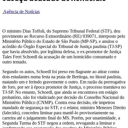
Agência de Notícias
O ministro Dias Toffoli, do Supremo Tribunal Federal (STF), deu
provimento ao Recurso Extraordinário (RE) 939071, interposto pelo
Ministério Público do Estado de São Paulo (MP-SP), e anulou o
acórdão do Órgão Especial do Tribunal de Justiça paulista (TJ-SP)
que havia absolvido, por legítima defesa, o ex-promotor de Justiça
Tales Ferri Schoedl da acusação de um homicídio consumado e
outro tentado.
Segundo os autos, Schoedl foi preso em flagrante ao atirar contra
dois estudantes numa festa na praia de Bertioga, no litoral paulista,
matando um e ferindo gravemente o outro. Em razão da prerrogativa
de foro, por ser à época promotor de Justiça, o processo tramitava no
TJ-SP. No entanto, Schoedl, que ainda se encontrava em estágio
probatório, não foi vitaliciado por decisão do Conselho Nacional do
Ministério Público (CNMP). Contra essa decisão, ele impetrou
mandado de segurança no STF, e o relator, ministro Menezes Direito
(falecido), concedeu liminar para mantê-lo provisoriamente na
carreira até o julgamento final do MS. Porém, por unanimidade, a
Segunda Turma do STF negou a ordem, revogando a liminar e