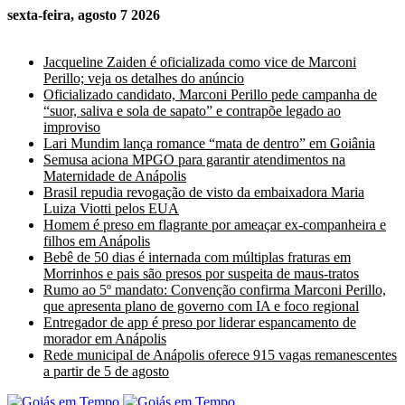
sexta-feira, agosto 7 2026
Últimas Notícias
Jacqueline Zaiden é oficializada como vice de Marconi
Perillo; veja os detalhes do anúncio
Oficializado candidato, Marconi Perillo pede campanha de
“suor, saliva e sola de sapato” e contrapõe legado ao
improviso
Lari Mundim lança romance “mata de dentro” em Goiânia
Semusa aciona MPGO para garantir atendimentos na
Maternidade de Anápolis
Brasil repudia revogação de visto da embaixadora Maria
Luiza Viotti pelos EUA
Homem é preso em flagrante por ameaçar ex-companheira e
filhos em Anápolis
Bebê de 50 dias é internada com múltiplas fraturas em
Morrinhos e pais são presos por suspeita de maus-tratos
Rumo ao 5º mandato: Convenção confirma Marconi Perillo,
que apresenta plano de governo com IA e foco regional
Entregador de app é preso por liderar espancamento de
morador em Anápolis
Rede municipal de Anápolis oferece 915 vagas remanescentes
a partir de 5 de agosto