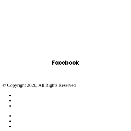
Facebook
© Copyright 2026, All Rights Reserved
Facebook
Twitter
WhatsApp
Telegram
Close