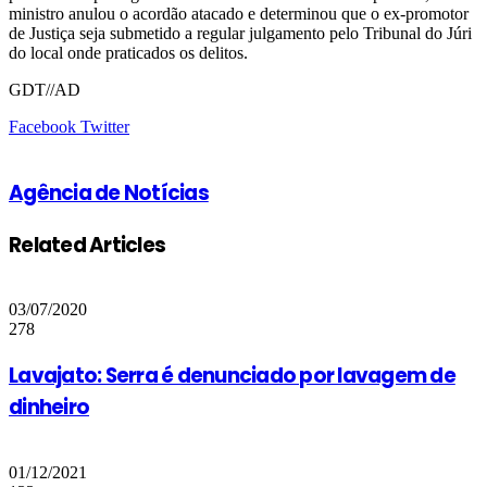
ministro anulou o acordão atacado e determinou que o ex-promotor
de Justiça seja submetido a regular julgamento pelo Tribunal do Júri
do local onde praticados os delitos.
GDT//AD
Google+
LinkedIn
StumbleUpon
Tumblr
Pinterest
Reddit
VKontakte
Share
Print
Facebook
Twitter
via
Email
Agência de Notícias
Related Articles
03/07/2020
278
Lavajato: Serra é denunciado por lavagem de
dinheiro
01/12/2021