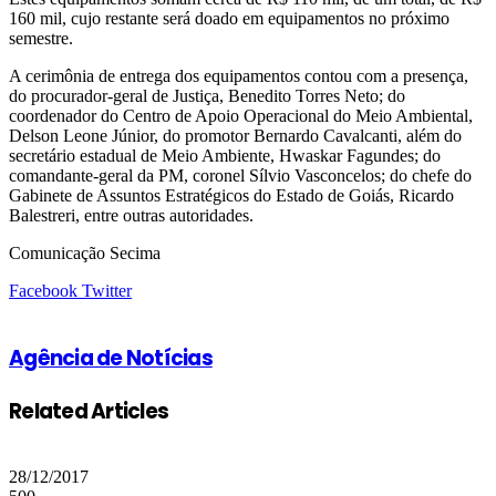
160 mil, cujo restante será doado em equipamentos no próximo
semestre.
A cerimônia de entrega dos equipamentos contou com a presença,
do procurador-geral de Justiça, Benedito Torres Neto; do
coordenador do Centro de Apoio Operacional do Meio Ambiental,
Delson Leone Júnior, do promotor Bernardo Cavalcanti, além do
secretário estadual de Meio Ambiente, Hwaskar Fagundes; do
comandante-geral da PM, coronel Sílvio Vasconcelos; do chefe do
Gabinete de Assuntos Estratégicos do Estado de Goiás, Ricardo
Balestreri, entre outras autoridades.
Comunicação Secima
Google+
LinkedIn
StumbleUpon
Tumblr
Pinterest
Reddit
VKontakte
Share
Print
Facebook
Twitter
via
Email
Agência de Notícias
Related Articles
28/12/2017