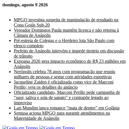
domingo, agosto 9 2026
Últimas Notícias
MPGO investiga suspeita de manipulação de resultado na
Copa Goiás Sub-20
Vereador Domingos Paula mantém licença e não retorna à
Câmara de Anápolis
Pré-estreia de Colegas e o Herdeiro lota São Paulo com
elenco completo
Prefeito de Anápolis intervém e impede tiroteio em discussão
de trânsito
Expoana 2026 gera impacto econômico de R$ 23 milhões em
Anápolis
Nerópolis celebra 78 anos com programação que reuniu
milhares de pessoas e segue com atividades esportivas
Jacqueline Zaiden é oficializada como vice de Marconi
Perillo; veja os detalhes do anúncio
Oficializado candidato, Marconi Perillo pede campanha de
“suor, saliva e sola de sapato” e contrapõe legado ao
improviso
Lari Mundim lança romance “mata de dentro” em Goiânia
Semusa aciona MPGO para garantir atendimentos na
Maternidade de Anápolis