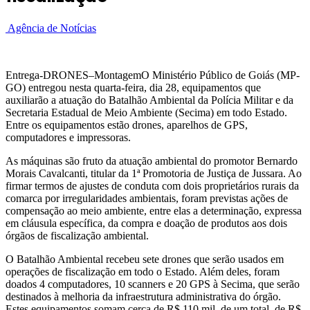
Agência de Notícias
Entrega-DRONES–MontagemO Ministério Público de Goiás (MP-
GO) entregou nesta quarta-feira, dia 28, equipamentos que
auxiliarão a atuação do Batalhão Ambiental da Polícia Militar e da
Secretaria Estadual de Meio Ambiente (Secima) em todo Estado.
Entre os equipamentos estão drones, aparelhos de GPS,
computadores e impressoras.
As máquinas são fruto da atuação ambiental do promotor Bernardo
Morais Cavalcanti, titular da 1ª Promotoria de Justiça de Jussara. Ao
firmar termos de ajustes de conduta com dois proprietários rurais da
comarca por irregularidades ambientais, foram previstas ações de
compensação ao meio ambiente, entre elas a determinação, expressa
em cláusula específica, da compra e doação de produtos aos dois
órgãos de fiscalização ambiental.
O Batalhão Ambiental recebeu sete drones que serão usados em
operações de fiscalização em todo o Estado. Além deles, foram
doados 4 computadores, 10 scanners e 20 GPS à Secima, que serão
destinados à melhoria da infraestrutura administrativa do órgão.
Estes equipamentos somam cerca de R$ 110 mil, de um total, de R$