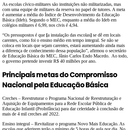
As escolas cívico-militares são instituições não militarizadas, mas
com uma equipe de militares da reserva no papel de tutores. A meta
é aumentar a média do Índice de Desenvolvimento da Educação
Básica (Ideb). Segundo o MEC, enquanto a média do Ideb em
colégios militares é 6,99, nos civis é 4,94.
“Os pressupostos é que
[
a instalação das escolas
]
se dê em locais
carentes, como foi o ensino médio em tempo integral. Se não se
coloca em locais que sejam carentes, estará aumentando ainda mais
a diferença de conhecimento dessa população”, afirmou o secretário
de Educação Básica do MEC, Jânio Carlos Endo Macedo. Ao todo,
o governo pretende investir R$ 40 milhões por ano.
Principais metas do Compromisso
Nacional pela Educação Básica
Creches – Reestruturar o Programa Nacional de Reestruturação e
Aquisição de Equipamentos para a Rede Escolar Pública de
Educação Infantil (ProInfância) para dar celeridade à conclusão de
mais de 4 mil creches até 2022.
Ensino integral – Revitalizar o programa Novo Mais Educação. As
escolas que aderirem terão o mínimo de 5 horas de aula por dia. No