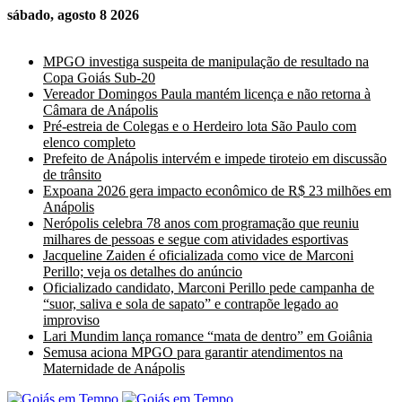
sábado, agosto 8 2026
Últimas Notícias
MPGO investiga suspeita de manipulação de resultado na
Copa Goiás Sub-20
Vereador Domingos Paula mantém licença e não retorna à
Câmara de Anápolis
Pré-estreia de Colegas e o Herdeiro lota São Paulo com
elenco completo
Prefeito de Anápolis intervém e impede tiroteio em discussão
de trânsito
Expoana 2026 gera impacto econômico de R$ 23 milhões em
Anápolis
Nerópolis celebra 78 anos com programação que reuniu
milhares de pessoas e segue com atividades esportivas
Jacqueline Zaiden é oficializada como vice de Marconi
Perillo; veja os detalhes do anúncio
Oficializado candidato, Marconi Perillo pede campanha de
“suor, saliva e sola de sapato” e contrapõe legado ao
improviso
Lari Mundim lança romance “mata de dentro” em Goiânia
Semusa aciona MPGO para garantir atendimentos na
Maternidade de Anápolis