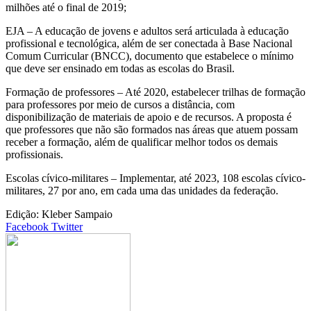
milhões até o final de 2019;
EJA – A educação de jovens e adultos será articulada à educação
profissional e tecnológica, além de ser conectada à Base Nacional
Comum Curricular (BNCC), documento que estabelece o mínimo
que deve ser ensinado em todas as escolas do Brasil.
Formação de professores – Até 2020, estabelecer trilhas de formação
para professores por meio de cursos a distância, com
disponibilização de materiais de apoio e de recursos. A proposta é
que professores que não são formados nas áreas que atuem possam
receber a formação, além de qualificar melhor todos os demais
profissionais.
Escolas cívico-militares – Implementar, até 2023, 108 escolas cívico-
militares, 27 por ano, em cada uma das unidades da federação.
Edição:
Kleber Sampaio
Google+
LinkedIn
StumbleUpon
Tumblr
Pinterest
Reddit
VKontakte
Share
Print
Facebook
Twitter
via
Email