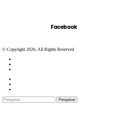
Facebook
© Copyright 2026, All Rights Reserved
Facebook
Twitter
WhatsApp
Telegram
Close
Pesquisar
por: