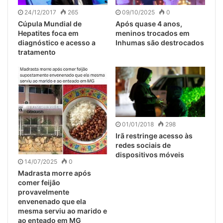
24/12/2017
265
09/10/2025
0
Cúpula Mundial de
Após quase 4 anos,
Hepatites foca em
meninos trocados em
diagnóstico e acesso a
Inhumas são destrocados
tratamento
01/01/2018
298
Irã restringe acesso às
redes sociais de
dispositivos móveis
14/07/2025
0
Madrasta morre após
comer feijão
provavelmente
envenenado que ela
mesma serviu ao marido e
ao enteado em MG