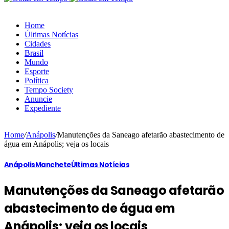
Home
Últimas Notícias
Cidades
Brasil
Mundo
Esporte
Política
Tempo Society
Anuncie
Expediente
Home
/
Anápolis
/
Manutenções da Saneago afetarão abastecimento de
água em Anápolis; veja os locais
Anápolis
Manchete
Últimas Notícias
Manutenções da Saneago afetarão
abastecimento de água em
Anápolis; veja os locais