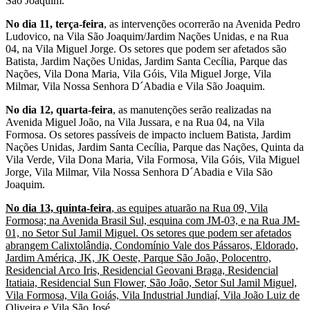
São Joaquim.
No dia 11, terça-feira
, as intervenções ocorrerão na Avenida Pedro
Ludovico, na Vila São Joaquim/Jardim Nações Unidas, e na Rua
04, na Vila Miguel Jorge. Os setores que podem ser afetados são
Batista, Jardim Nações Unidas, Jardim Santa Cecília, Parque das
Nações, Vila Dona Maria, Vila Góis, Vila Miguel Jorge, Vila
Milmar, Vila Nossa Senhora D´Abadia e Vila São Joaquim.
No dia 12, quarta-feira
, as manutenções serão realizadas na
Avenida Miguel João, na Vila Jussara, e na Rua 04, na Vila
Formosa. Os setores passíveis de impacto incluem Batista, Jardim
Nações Unidas, Jardim Santa Cecília, Parque das Nações, Quinta da
Vila Verde, Vila Dona Maria, Vila Formosa, Vila Góis, Vila Miguel
Jorge, Vila Milmar, Vila Nossa Senhora D´Abadia e Vila São
Joaquim.
No dia 13, quinta-feira
, as equipes atuarão na Rua 09, Vila
Formosa; na Avenida Brasil Sul, esquina com JM-03, e na Rua JM-
01, no Setor Sul Jamil Miguel. Os setores que podem ser afetados
abrangem Calixtolândia, Condomínio Vale dos Pássaros, Eldorado,
Jardim América, JK, JK Oeste, Parque São João, Polocentro,
Residencial Arco Iris, Residencial Geovani Braga, Residencial
Itatiaia, Residencial Sun Flower, São João, Setor Sul Jamil Miguel,
Vila Formosa, Vila Goiás, Vila Industrial Jundiaí, Vila João Luiz de
Oliveira e Vila São José.