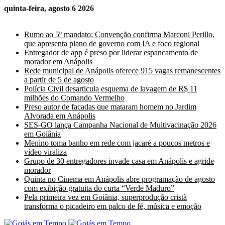
quinta-feira, agosto 6 2026
Últimas Notícias
Rumo ao 5º mandato: Convenção confirma Marconi Perillo,
que apresenta plano de governo com IA e foco regional
Entregador de app é preso por liderar espancamento de
morador em Anápolis
Rede municipal de Anápolis oferece 915 vagas remanescentes
a partir de 5 de agosto
Polícia Civil desarticula esquema de lavagem de R$ 11
milhões do Comando Vermelho
Preso autor de facadas que mataram homem no Jardim
Alvorada em Anápolis
SES-GO lança Campanha Nacional de Multivacinação 2026
em Goiânia
Menino toma banho em rede com jacaré a poucos metros e
vídeo viraliza
Grupo de 30 entregadores invade casa em Anápolis e agride
morador
Quinta no Cinema em Anápolis abre programação de agosto
com exibição gratuita do curta “Verde Maduro”
Pela primeira vez em Goiânia, superprodução cristã
transforma o picadeiro em palco de fé, música e emoção