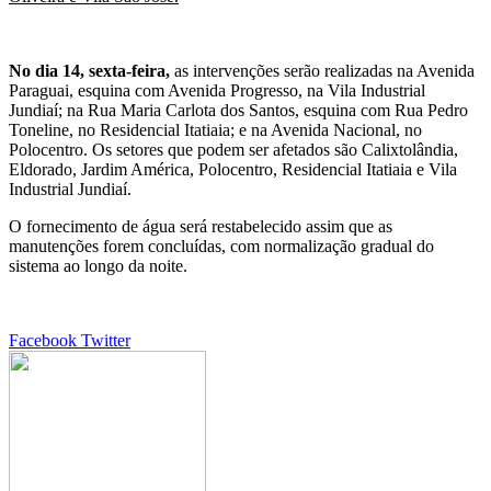
No dia 14, sexta-feira,
as intervenções serão realizadas na Avenida
Paraguai, esquina com Avenida Progresso, na Vila Industrial
Jundiaí; na Rua Maria Carlota dos Santos, esquina com Rua Pedro
Toneline, no Residencial Itatiaia; e na Avenida Nacional, no
Polocentro. Os setores que podem ser afetados são Calixtolândia,
Eldorado, Jardim América, Polocentro, Residencial Itatiaia e Vila
Industrial Jundiaí.
O fornecimento de água será restabelecido assim que as
manutenções forem concluídas, com normalização gradual do
sistema ao longo da noite.
Google+
LinkedIn
StumbleUpon
Tumblr
Pinterest
Reddit
VKontakte
Share
Print
Facebook
Twitter
via
Email