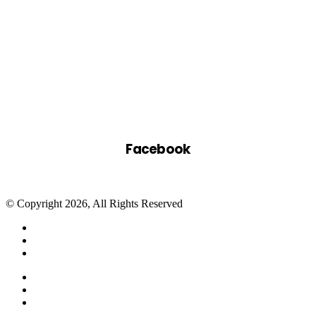
Facebook
© Copyright 2026, All Rights Reserved
Facebook
Twitter
WhatsApp
Telegram
Close