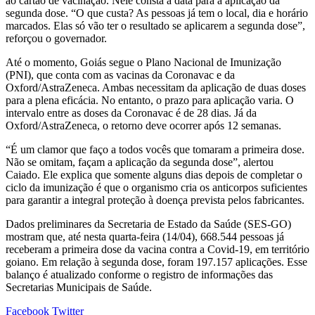
ao cartão de vacinação. Nele consta a data para a aplicação da
segunda dose. “O que custa? As pessoas já tem o local, dia e horário
marcados. Elas só vão ter o resultado se aplicarem a segunda dose”,
reforçou o governador.
Até o momento, Goiás segue o Plano Nacional de Imunização
(PNI), que conta com as vacinas da Coronavac e da
Oxford/AstraZeneca. Ambas necessitam da aplicação de duas doses
para a plena eficácia. No entanto, o prazo para aplicação varia. O
intervalo entre as doses da Coronavac é de 28 dias. Já da
Oxford/AstraZeneca, o retorno deve ocorrer após 12 semanas.
“É um clamor que faço a todos vocês que tomaram a primeira dose.
Não se omitam, façam a aplicação da segunda dose”, alertou
Caiado. Ele explica que somente alguns dias depois de completar o
ciclo da imunização é que o organismo cria os anticorpos suficientes
para garantir a integral proteção à doença prevista pelos fabricantes.
Dados preliminares da Secretaria de Estado da Saúde (SES-GO)
mostram que, até nesta quarta-feira (14/04), 668.544 pessoas já
receberam a primeira dose da vacina contra a Covid-19, em território
goiano. Em relação à segunda dose, foram 197.157 aplicações. Esse
balanço é atualizado conforme o registro de informações das
Secretarias Municipais de Saúde.
Google+
LinkedIn
StumbleUpon
Tumblr
Pinterest
Reddit
VKontakte
Share
Print
Facebook
Twitter