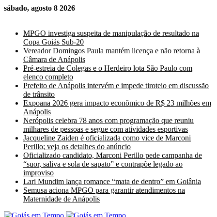
sábado, agosto 8 2026
Últimas Notícias
MPGO investiga suspeita de manipulação de resultado na
Copa Goiás Sub-20
Vereador Domingos Paula mantém licença e não retorna à
Câmara de Anápolis
Pré-estreia de Colegas e o Herdeiro lota São Paulo com
elenco completo
Prefeito de Anápolis intervém e impede tiroteio em discussão
de trânsito
Expoana 2026 gera impacto econômico de R$ 23 milhões em
Anápolis
Nerópolis celebra 78 anos com programação que reuniu
milhares de pessoas e segue com atividades esportivas
Jacqueline Zaiden é oficializada como vice de Marconi
Perillo; veja os detalhes do anúncio
Oficializado candidato, Marconi Perillo pede campanha de
“suor, saliva e sola de sapato” e contrapõe legado ao
improviso
Lari Mundim lança romance “mata de dentro” em Goiânia
Semusa aciona MPGO para garantir atendimentos na
Maternidade de Anápolis