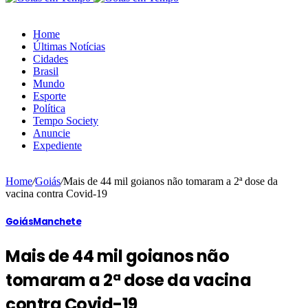
Home
Últimas Notícias
Cidades
Brasil
Mundo
Esporte
Política
Tempo Society
Anuncie
Expediente
Home
/
Goiás
/
Mais de 44 mil goianos não tomaram a 2ª dose da
vacina contra Covid-19
Goiás
Manchete
Mais de 44 mil goianos não
tomaram a 2ª dose da vacina
contra Covid-19