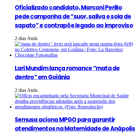
Oficializado candidato, Marconi Perillo
pede campanha de “suor, saliva e sola de
sapato” e contrapõe legado ao improviso
2 dias Atrás
Lari Mundim lança romance “mata de
dentro” em Goiânia
2 dias Atrás
Semusa aciona MPGO para garantir
atendimentos na Maternidade de Anápolis