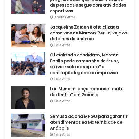
de pessoas e segue com atividades
esportivas
9 horas Atrás
Jacqueline Zaiden é oficializada
como vice de Marconi Perillo; veja os
detalhes do anúncio
1 dia Atrás
Oficializado candidato, Marconi
Perillo pede campanha de “suor,
saliva e sola de sapato” e
contrapõe legado ao improviso
1 dia Atrás
Lari Mundim lança romance “mata
de dentro” em Goiânia
1 dia Atrás
Semusa aciona MPGO para garantir
atendimentos na Maternidade de
Anápolis
1 dia Atrás