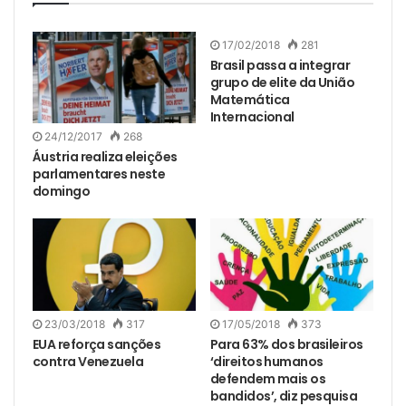
17/02/2018
281
Brasil passa a integrar
grupo de elite da União
Matemática
Internacional
24/12/2017
268
Áustria realiza eleições
parlamentares neste
domingo
23/03/2018
317
17/05/2018
373
EUA reforça sanções
Para 63% dos brasileiros
contra Venezuela
‘direitos humanos
defendem mais os
bandidos’, diz pesquisa