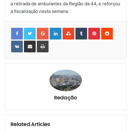
a retirada de ambulantes da Região da 44, e reforçou
a fiscalização nesta semana.
Google+
LinkedIn
StumbleUpon
Tumblr
Pinterest
Reddit
VKontakte
Share
Print
via
Email
Redação
Related Articles