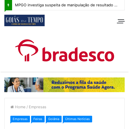
MPGO investiga suspeita de manipulação de resultado na Copa Goiás Sub-20
Home
/
Empresas
Empresas
Feiras
Goiânia
Últimas Notícias