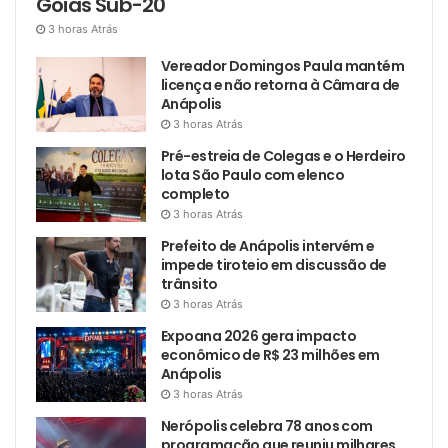
Goiás Sub-20
3 horas Atrás
Vereador Domingos Paula mantém
licença e não retorna à Câmara de
Anápolis
3 horas Atrás
Pré-estreia de Colegas e o Herdeiro
lota São Paulo com elenco
completo
3 horas Atrás
Prefeito de Anápolis intervém e
impede tiroteio em discussão de
trânsito
3 horas Atrás
Expoana 2026 gera impacto
econômico de R$ 23 milhões em
Anápolis
3 horas Atrás
Nerópolis celebra 78 anos com
programação que reuniu milhares