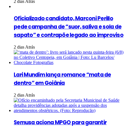
2 dias Atrás
Oficializado candidato, Marconi Perillo
pede campanha de “suor, saliva e sola de
sapato” e contrapõe legado ao improviso
2 dias Atrás
Lari Mundim lança romance “mata de
dentro” em Goiânia
2 dias Atrás
Semusa aciona MPGO para garantir