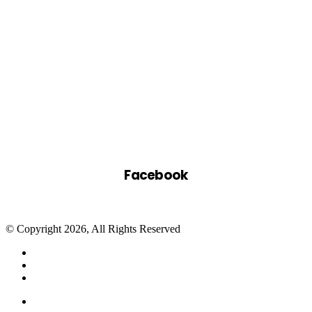
Facebook
© Copyright 2026, All Rights Reserved
Facebook
Twitter
WhatsApp
Telegram
Close