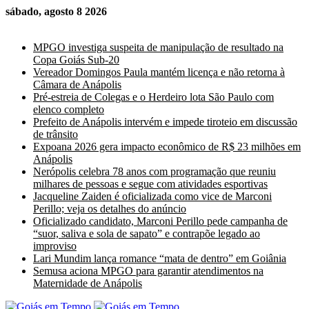
sábado, agosto 8 2026
Últimas Notícias
MPGO investiga suspeita de manipulação de resultado na
Copa Goiás Sub-20
Vereador Domingos Paula mantém licença e não retorna à
Câmara de Anápolis
Pré-estreia de Colegas e o Herdeiro lota São Paulo com
elenco completo
Prefeito de Anápolis intervém e impede tiroteio em discussão
de trânsito
Expoana 2026 gera impacto econômico de R$ 23 milhões em
Anápolis
Nerópolis celebra 78 anos com programação que reuniu
milhares de pessoas e segue com atividades esportivas
Jacqueline Zaiden é oficializada como vice de Marconi
Perillo; veja os detalhes do anúncio
Oficializado candidato, Marconi Perillo pede campanha de
“suor, saliva e sola de sapato” e contrapõe legado ao
improviso
Lari Mundim lança romance “mata de dentro” em Goiânia
Semusa aciona MPGO para garantir atendimentos na
Maternidade de Anápolis