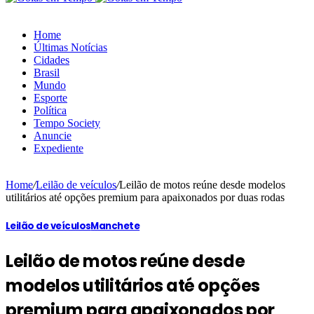
Home
Últimas Notícias
Cidades
Brasil
Mundo
Esporte
Política
Tempo Society
Anuncie
Expediente
Home
/
Leilão de veículos
/
Leilão de motos reúne desde modelos
utilitários até opções premium para apaixonados por duas rodas
Leilão de veículos
Manchete
Leilão de motos reúne desde
modelos utilitários até opções
premium para apaixonados por