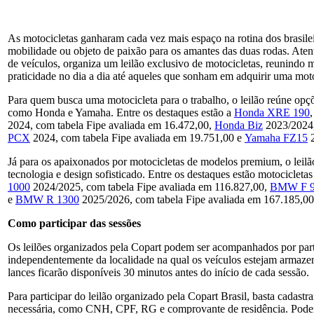
As motocicletas ganharam cada vez mais espaço na rotina dos brasileir
mobilidade ou objeto de paixão para os amantes das duas rodas. Atent
de veículos, organiza um leilão exclusivo de motocicletas, reunind
praticidade no dia a dia até aqueles que sonham em adquirir uma mot
Para quem busca uma motocicleta para o trabalho, o leilão reúne op
como Honda e Yamaha. Entre os destaques estão a
Honda XRE 190
2024, com tabela Fipe avaliada em 16.472,00,
Honda Biz
2023/2024,
PCX
2024, com tabela Fipe avaliada em 19.751,00 e
Yamaha FZ15
2
Já para os apaixonados por motocicletas de modelos premium, o le
tecnologia e design sofisticado. Entre os destaques estão motocicle
1000
2024/2025, com tabela Fipe avaliada em 116.827,00,
BMW F 9
e
BMW R 1300
2025/2026, com tabela Fipe avaliada em 167.185,00
Como participar das sessões
Os leilões organizados pela Copart podem ser acompanhados por parti
independentemente da localidade na qual os veículos estejam armazen
lances ficarão disponíveis 30 minutos antes do início de cada sessão.
Para participar do leilão organizado pela Copart Brasil, basta cadast
necessária, como CNH, CPF, RG e comprovante de residência. Podem 