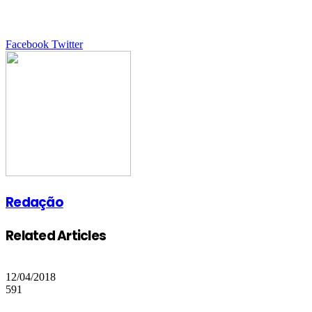
Google+
LinkedIn
StumbleUpon
Tumblr
Pinterest
Reddit
VKontakte
Share
Print
Facebook
Twitter
via
Email
Redação
Related Articles
12/04/2018
591