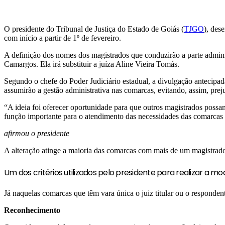
O presidente do Tribunal de Justiça do Estado de Goiás (
TJGO
), des
com início a partir de 1º de fevereiro.
A definição dos nomes dos magistrados que conduzirão a parte adminis
Camargos. Ela irá substituir a juíza Aline Vieira Tomás.
Segundo o chefe do Poder Judiciário estadual, a divulgação antecipada 
assumirão a gestão administrativa nas comarcas, evitando, assim, preju
“A ideia foi oferecer oportunidade para que outros magistrados possa
função importante para o atendimento das necessidades das comarcas 
afirmou o presidente
A alteração atinge a maioria das comarcas com mais de um magistrad
Um dos critérios utilizados pelo presidente para realizar a mo
Já naquelas comarcas que têm vara única o juiz titular ou o responde
Reconhecimento