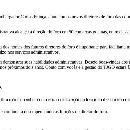
embargador Carlos França, anunciou os novos diretores de foro das coma
trativa alcança a direção do foro em 50 comarcas goianas, entre elas a
dos nomes dos futuros diretores de foro é importante para facilitar a t
ízo nos serviços administrativos.
m demonstrar suas habilidades administrativas. Desejo boas-vindas aos m
nos próximos dois anos. Conto com vocês e a gestão do TJGO estará à d
o.
dificação foi evitar o acúmulo da função administrativa com a at
nte continuará desempenhando as funções de diretor do foro.