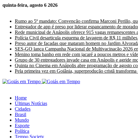
quinta-feira, agosto 6 2026
Últimas Notícias
Rumo ao 5º mandato: Convenção confirma Marconi Perillo, que
Entregador de app é preso por liderar espancamento de morado
Rede municipal de Anápolis oferece 915 vagas remanescentes a 
Polícia Civil desarticula esquema de lavagem de R$ 11 milhõ
Preso autor de facadas que mataram homem no Jardim Alvorad
SES-GO lança Campanha Nacional de Multivacinação 2026 e
Menino toma banho em rede com jacaré a poucos metros e vídeo
Grupo de 30 entregadores invade casa em Anápolis e agride m
Quinta no Cinema em Anápolis abre programação de agosto com
Pela primeira vez em Goiânia, superprodução cristã transforma
Home
Últimas Notícias
Cidades
Brasil
Mundo
Esporte
Política
Tempo Society