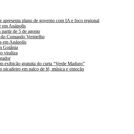
 apresenta plano de governo com IA e foco regional
r em Anápolis
partir de 5 de agosto
es do Comando Vermelho
a em Anápolis
m Goiânia
 viraliza
orador
 exibição gratuita do curta “Verde Maduro”
 o picadeiro em palco de fé, música e emoção