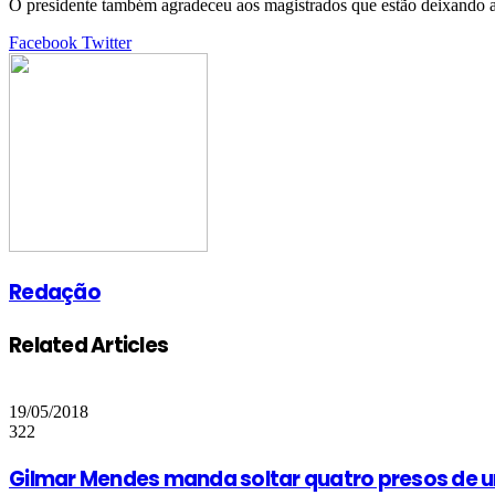
O presidente também agradeceu aos magistrados que estão deixando a 
Google+
LinkedIn
StumbleUpon
Tumblr
Pinterest
Reddit
VKontakte
Share
Print
Facebook
Twitter
via
Email
Redação
Related Articles
19/05/2018
322
Gilmar Mendes manda soltar quatro presos de 