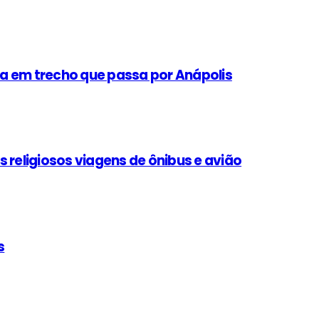
a em trecho que passa por Anápolis
 religiosos viagens de ônibus e avião
s