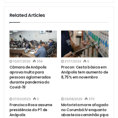
Related Articles
10/07/2020
354
21/11/2024
0
Câmara de Anápolis
Procon: Cesta básica em
aprova multa para
Anápolis tem aumento de
pessoas aglomeradas
8,75% em novembro
durante pandemia do
Covid-19
27/03/2023
0
05/06/2020
370
Francisco Rosa assume
Motorista morre afogado
presidência do PT de
no Corumbá IV enquanto
Anápolis
abastecia caminhão pipa