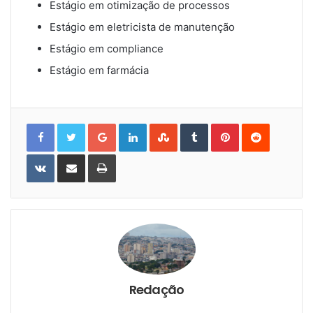
Estágio em otimização de processos
Estágio em eletricista de manutenção
Estágio em compliance
Estágio em farmácia
Google+
LinkedIn
StumbleUpon
Tumblr
Pinterest
Reddit
VKontakte
Share
Print
via
Email
Redação