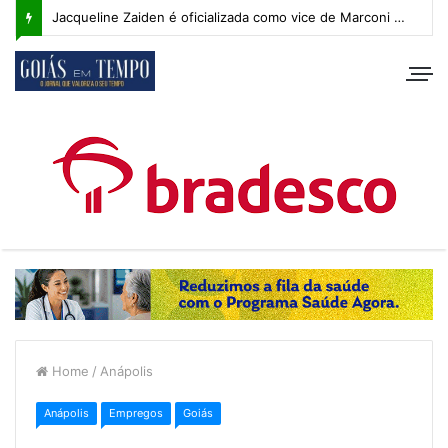
Jacqueline Zaiden é oficializada como vice de Marconi Perillo; veja os detalhes do anúncio
Home
/
Anápolis
Anápolis
Empregos
Goiás