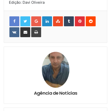
Edição: Davi Oliveira
Google+
LinkedIn
StumbleUpon
Tumblr
Pinterest
Reddit
VKontakte
Share
Print
via
Email
Agência de Notícias