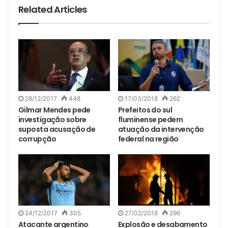
Related Articles
28/12/2017
448
17/03/2018
262
Gilmar Mendes pede
Prefeitos do sul
investigação sobre
fluminense pedem
suposta acusação de
atuação da intervenção
corrupção
federal na região
24/12/2017
305
27/02/2018
296
Atacante argentino
Explosão e desabamento