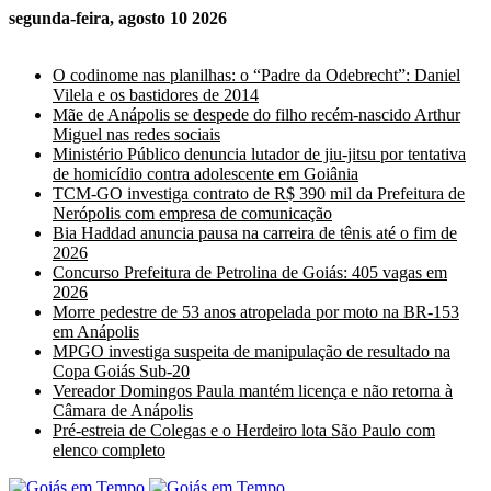
segunda-feira, agosto 10 2026
Últimas Notícias
O codinome nas planilhas: o “Padre da Odebrecht”: Daniel
Vilela e os bastidores de 2014
Mãe de Anápolis se despede do filho recém-nascido Arthur
Miguel nas redes sociais
Ministério Público denuncia lutador de jiu-jitsu por tentativa
de homicídio contra adolescente em Goiânia
TCM-GO investiga contrato de R$ 390 mil da Prefeitura de
Nerópolis com empresa de comunicação
Bia Haddad anuncia pausa na carreira de tênis até o fim de
2026
Concurso Prefeitura de Petrolina de Goiás: 405 vagas em
2026
Morre pedestre de 53 anos atropelada por moto na BR-153
em Anápolis
MPGO investiga suspeita de manipulação de resultado na
Copa Goiás Sub-20
Vereador Domingos Paula mantém licença e não retorna à
Câmara de Anápolis
Pré-estreia de Colegas e o Herdeiro lota São Paulo com
elenco completo