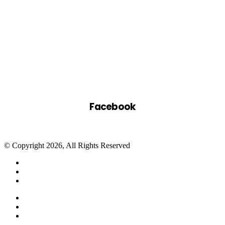
Facebook
© Copyright 2026, All Rights Reserved
Facebook
Twitter
WhatsApp
Telegram
Close