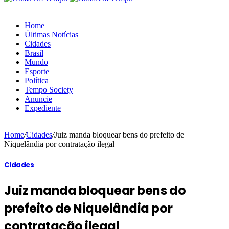
Home
Últimas Notícias
Cidades
Brasil
Mundo
Esporte
Política
Tempo Society
Anuncie
Expediente
Home
/
Cidades
/
Juiz manda bloquear bens do prefeito de
Niquelândia por contratação ilegal
Cidades
Juiz manda bloquear bens do
prefeito de Niquelândia por
contratação ilegal