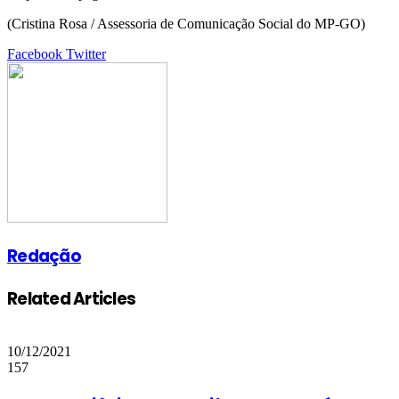
(Cristina Rosa / Assessoria de Comunicação Social do MP-GO)
Google+
LinkedIn
StumbleUpon
Tumblr
Pinterest
Reddit
VKontakte
Share
Print
Facebook
Twitter
via
Email
Redação
Related Articles
10/12/2021
157