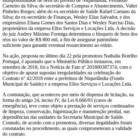
indisponibilidade de bens do prefeito de Niquelândia, Fernando
Carneiro da Silva; do secretário de Compras e Abastecimento, Valter
Pinheiro Borges; além do ex-secretário de Saúde Rafael Caetano da
Silva; do ex-secretário de Finanças, Wesley Elias Salvador, e dos
empresários Eliana Gomes dos Santos Dias e Wesley Narciso Dias,
proprietários da empresa Ellos Serviços e Locações Ltda. A decisão
do juiz Andrey Máximo Formiga determinou o bloqueio de bens dos
réus no valor de R$ 800 mil, a fim de assegurar patrimônio
suficiente para garantir eventual ressarcimento ao erário.
Na ação, proposta no último dia 22 pela promotora Nathalia Botelho
Portugal, é apontado que o Ministério Público instaurou, em
setembro de 2018, foi a Notícia de Fato nº 201800387374, com o
objetivo de apurar supostas irregularidades na celebração do
Contrato n° 42/2018 entre a prefeitura de Niquelândia (Fundo
Municipal de Saúde) e a empresa Ellos Serviços e Locações Ltda.
A contratação, que aconteceu por meio de dispensa de licitação, na
forma do artigo 24, inciso IV, da Lei 8.666/93 (casos de
emergência), teve como objeto a prestação de serviços continuados
de limpeza, conservação, higienização e manutenção predial, nas
dependências das unidades da Secretaria Municipal de Saúde.
Contudo, de acordo com a promotora, diversas ilegalidades foram
constatadas no procedimento, as quais comprometeram a validade
do contrato.