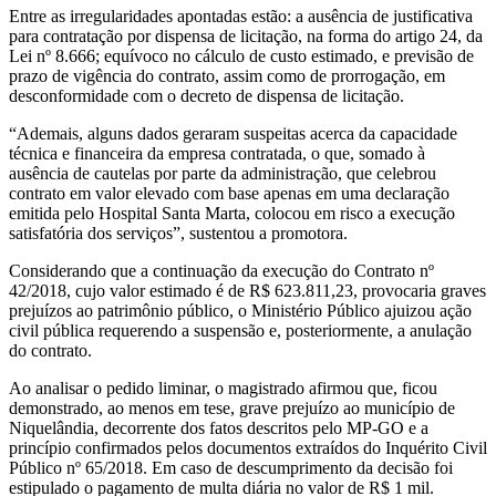
Entre as irregularidades apontadas estão: a ausência de justificativa
para contratação por dispensa de licitação, na forma do artigo 24, da
Lei nº 8.666; equívoco no cálculo de custo estimado, e previsão de
prazo de vigência do contrato, assim como de prorrogação, em
desconformidade com o decreto de dispensa de licitação.
“Ademais, alguns dados geraram suspeitas acerca da capacidade
técnica e financeira da empresa contratada, o que, somado à
ausência de cautelas por parte da administração, que celebrou
contrato em valor elevado com base apenas em uma declaração
emitida pelo Hospital Santa Marta, colocou em risco a execução
satisfatória dos serviços”, sustentou a promotora.
Considerando que a continuação da execução do Contrato nº
42/2018, cujo valor estimado é de R$ 623.811,23, provocaria graves
prejuízos ao patrimônio público, o Ministério Público ajuizou ação
civil pública requerendo a suspensão e, posteriormente, a anulação
do contrato.
Ao analisar o pedido liminar, o magistrado afirmou que, ficou
demonstrado, ao menos em tese, grave prejuízo ao município de
Niquelândia, decorrente dos fatos descritos pelo MP-GO e a
princípio confirmados pelos documentos extraídos do Inquérito Civil
Público nº 65/2018. Em caso de descumprimento da decisão foi
estipulado o pagamento de multa diária no valor de R$ 1 mil.