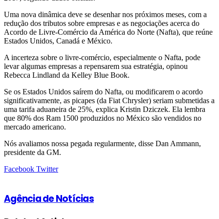
Uma nova dinâmica deve se desenhar nos próximos meses, com a
redução dos tributos sobre empresas e as negociações acerca do
Acordo de Livre-Comércio da América do Norte (Nafta), que reúne
Estados Unidos, Canadá e México.
A incerteza sobre o livre-comércio, especialmente o Nafta, pode
levar algumas empresas a repensarem sua estratégia, opinou
Rebecca Lindland da Kelley Blue Book.
Se os Estados Unidos saírem do Nafta, ou modificarem o acordo
significativamente, as picapes (da Fiat Chrysler) seriam submetidas a
uma tarifa aduaneira de 25%, explica Kristin Dziczek. Ela lembra
que 80% dos Ram 1500 produzidos no México são vendidos no
mercado americano.
Nós avaliamos nossa pegada regularmente, disse Dan Ammann,
presidente da GM.
Google+
LinkedIn
StumbleUpon
Tumblr
Pinterest
Reddit
VKontakte
Share
Print
Facebook
Twitter
via
Email
Agência de Notícias