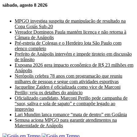
sábado, agosto 8 2026
Últimas Notícias
MPGO investiga suspeita de manipulação de resultado na
Copa Goiás Sub-20
Vereador Domingos Paula mantém licença e não retorna à
Câmara de Anápolis
Pré-estreia de Colegas e o Herdeiro lota São Paulo com
elenco completo
Prefeito de Anápolis intervém e impede tiroteio em discussão
de trânsito
Expoana 2026 gera impacto econômico de R$ 23 milhões em
Anápolis
Nerópolis celebra 78 anos com programação que reuniu
milhares de pessoas e segue com atividades esportivas
Jacqueline Zaiden é oficializada como vice de Marconi
Perillo; veja os detalhes do anúncio
Oficializado candidato, Marconi Perillo pede campanha de
“suor, saliva e sola de sapato” e contrapõe legado ao
improviso
Lari Mundim lança romance “mata de dentro” em Goiânia
Semusa aciona MPGO para garantir atendimentos na
Maternidade de Anápolis