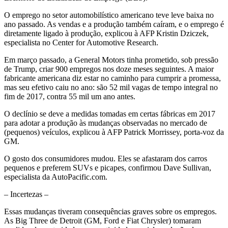
O emprego no setor automobilístico americano teve leve baixa no
ano passado. As vendas e a produção também caíram, e o emprego é
diretamente ligado à produção, explicou à AFP Kristin Dziczek,
especialista no Center for Automotive Research.
Em março passado, a General Motors tinha prometido, sob pressão
de Trump, criar 900 empregos nos doze meses seguintes. A maior
fabricante americana diz estar no caminho para cumprir a promessa,
mas seu efetivo caiu no ano: são 52 mil vagas de tempo integral no
fim de 2017, contra 55 mil um ano antes.
O declínio se deve a medidas tomadas em certas fábricas em 2017
para adotar a produção às mudanças observadas no mercado de
(pequenos) veículos, explicou à AFP Patrick Morrissey, porta-voz da
GM.
O gosto dos consumidores mudou. Eles se afastaram dos carros
pequenos e preferem SUVs e picapes, confirmou Dave Sullivan,
especialista da AutoPacific.com.
– Incertezas –
Essas mudanças tiveram consequências graves sobre os empregos.
As Big Three de Detroit (GM, Ford e Fiat Chrysler) tomaram