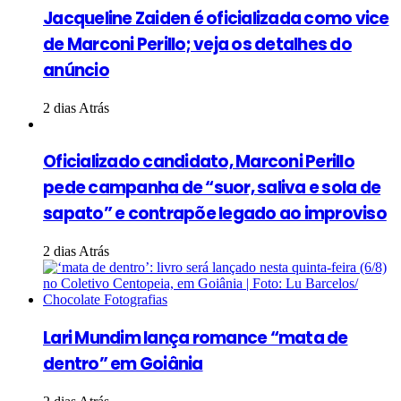
Jacqueline Zaiden é oficializada como vice
de Marconi Perillo; veja os detalhes do
anúncio
2 dias Atrás
Oficializado candidato, Marconi Perillo
pede campanha de “suor, saliva e sola de
sapato” e contrapõe legado ao improviso
2 dias Atrás
Lari Mundim lança romance “mata de
dentro” em Goiânia