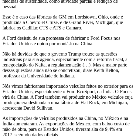
medidas de austeridade, como atividade parcial e redução de
pessoal.
Esse é o caso das fábricas da GM em Lordstown, Ohio, onde é
produzida a Chevrolet Cruze, e de Grand River, Michigan, que
fabrica os Cadillac CTS e ATS e Camaro.
A Ford desistiu de sua promessa de fabricar o Ford Focus nos
Estados Unidos e optou por montá-lo na China.
Não há duvidas de que o governo Trump trouxe as questões
industriais para sua agenda, especialmente com a reforma fiscal, a
renegociação do Nafta, a regulamentação (…). Mas a maior parte
dessas questões ainda não se concretizou, disse Keith Belton,
professor da Universidade de Indiana.
Nós vimos fabricantes importando veículos feitos no exterior para os
Estados Unidos, especialmente o Ford EcoSport, da Índia. O Focus
virá da China. A Ford também vai produzir no México veículos cuja
produção era destinada a uma fábrica de Flat Rock, em Michigan,
acrescenta David Sullivan.
As importações de veículos produzidos na China, no México e na
Índia aumentaram. As exportações do México, com baixo custo de
mão de obra, para os Estados Unidos, tiveram alta de 9,4% em
2017, segundo dados oficiais.