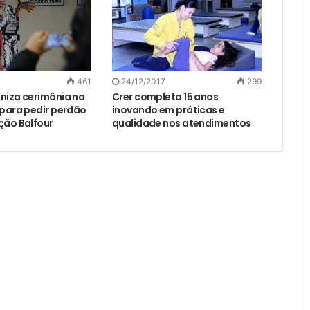
461
24/12/2017
299
niza cerimônia na
Crer completa 15 anos
 para pedir perdão
inovando em práticas e
ção Balfour
qualidade nos atendimentos