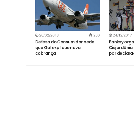
26/02/2018
280
24/12/2017
Defesa do Consumidor pede
Banksy orga
que Gol explique nova
Cisjordânia
cobrança
por declara