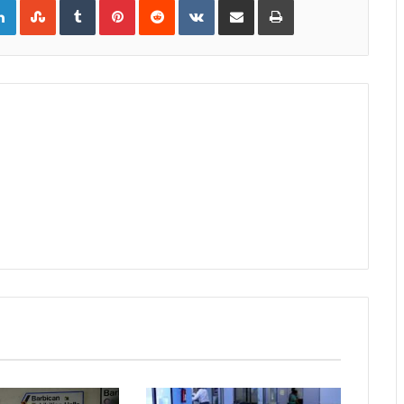
gle+
LinkedIn
StumbleUpon
Tumblr
Pinterest
Reddit
VKontakte
Share
Print
via
Email