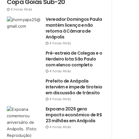
Copa Goiás Sub-20
4 horas Atrás
Vereador Domingos Paula
mantém licença e não
retorna à Câmara de
Anápolis
4 horas Atrás
Pré-estreia de Colegas e o
Herdeiro lota São Paulo
com elenco completo
4 horas Atrás
Prefeito de Anápolis
intervém e impede tiroteio
em discussão de trânsito
4 horas Atrás
Expoana 2026 gera
impacto econômico de R$
23 milhões em Anápolis
4 horas Atrás