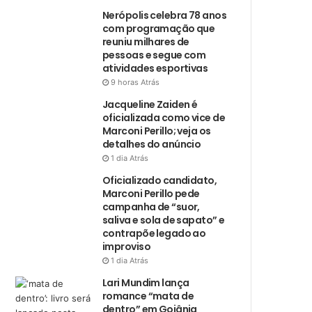
Nerópolis celebra 78 anos
com programação que
reuniu milhares de
pessoas e segue com
atividades esportivas
9 horas Atrás
Jacqueline Zaiden é
oficializada como vice de
Marconi Perillo; veja os
detalhes do anúncio
1 dia Atrás
Oficializado candidato,
Marconi Perillo pede
campanha de “suor,
saliva e sola de sapato” e
contrapõe legado ao
improviso
1 dia Atrás
Lari Mundim lança
romance “mata de
dentro” em Goiânia