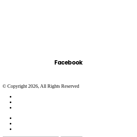
Facebook
© Copyright 2026, All Rights Reserved
Facebook
Twitter
WhatsApp
Telegram
Close