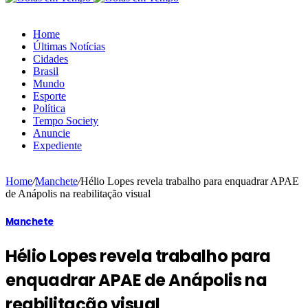
Home
Últimas Notícias
Cidades
Brasil
Mundo
Esporte
Política
Tempo Society
Anuncie
Expediente
Home
/
Manchete
/
Hélio Lopes revela trabalho para enquadrar APAE
de Anápolis na reabilitação visual
Manchete
Hélio Lopes revela trabalho para
enquadrar APAE de Anápolis na
reabilitação visual