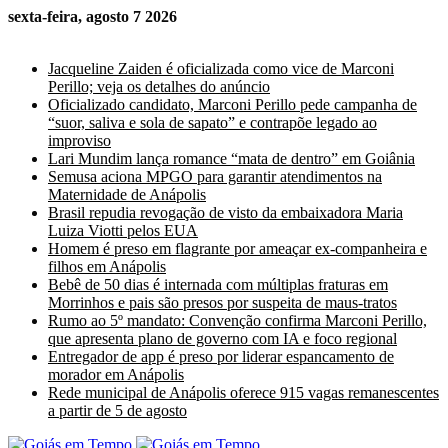
sexta-feira, agosto 7 2026
Últimas Notícias
Jacqueline Zaiden é oficializada como vice de Marconi
Perillo; veja os detalhes do anúncio
Oficializado candidato, Marconi Perillo pede campanha de
“suor, saliva e sola de sapato” e contrapõe legado ao
improviso
Lari Mundim lança romance “mata de dentro” em Goiânia
Semusa aciona MPGO para garantir atendimentos na
Maternidade de Anápolis
Brasil repudia revogação de visto da embaixadora Maria
Luiza Viotti pelos EUA
Homem é preso em flagrante por ameaçar ex-companheira e
filhos em Anápolis
Bebê de 50 dias é internada com múltiplas fraturas em
Morrinhos e pais são presos por suspeita de maus-tratos
Rumo ao 5º mandato: Convenção confirma Marconi Perillo,
que apresenta plano de governo com IA e foco regional
Entregador de app é preso por liderar espancamento de
morador em Anápolis
Rede municipal de Anápolis oferece 915 vagas remanescentes
a partir de 5 de agosto