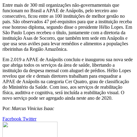
Entre mais de 300 mil organizações não-governamentais que
funcionam no Brasil a APAE de Anápolis, pelo terceiro ano
consecutivo, ficou entre as 100 instituições de melhor gestão no
pais. São observados 47 pré-requisitos para que a instituição receba
esse honroso diploma, segundo disse o presidente Hélio Lopes. Em
São Paulo Lopes recebeu o título, juntamente com a diretoria da
instituição Asas de Socorro, que também tem sede em Anápolis e
que usa seus aviões para levar remédios e alimentos a populações
ribeirinhas da Região Amazônica.
Em 2.019 a APAE de Anápolis concluiu e inaugurou sua nova sede
que abriga todos os serviços da área de saúde, libertando a
instituição da despesa mensal com aluguel de prédios. Hélio Lopes
revelou que ele e demais diretores trabalham para enquadrar a
APAE de Anápolis na categoria Cer Quatro, grau de classificação
do Ministério da Saúde. Com isso, aos serviços de reabilitação
física, auditiva e cognitiva, será incluída a reabilitação visual. O
novo serviço pode ser agregado ainda neste ano de 2020.
Por:
Marcus Vinicius Isaac
Google+
LinkedIn
StumbleUpon
Tumblr
Pinterest
Reddit
VKontakte
Share
Print
Facebook
Twitter
via
Email