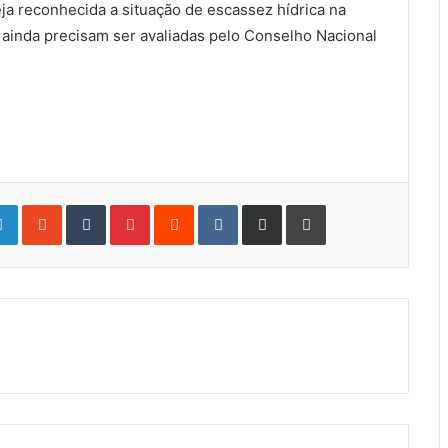
 reconhecida a situação de escassez hídrica na
 ainda precisam ser avaliadas pelo Conselho Nacional
gle+
LinkedIn
StumbleUpon
Tumblr
Pinterest
Reddit
VKontakte
Share
Print
via
Email