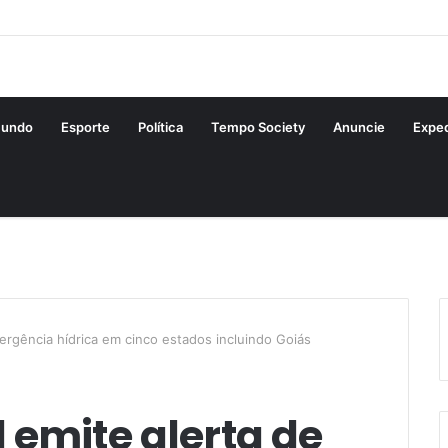
undo
Esporte
Política
Tempo Society
Anuncie
Expe
ergência hídrica em cinco estados incluindo Goiás
 emite alerta de