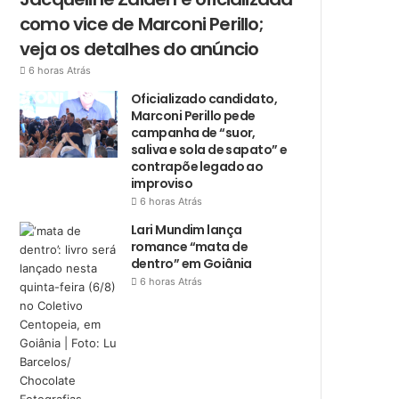
como vice de Marconi Perillo;
veja os detalhes do anúncio
6 horas Atrás
Oficializado candidato,
Marconi Perillo pede
campanha de “suor,
saliva e sola de sapato” e
contrapõe legado ao
improviso
6 horas Atrás
Lari Mundim lança
romance “mata de
dentro” em Goiânia
6 horas Atrás