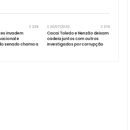
329
20/07/2020
319
tes invadem
Cacai Toledo e Nenzão deixam
acional e
cadeia juntos com outros
 do senado chama a
investigados por corrupção