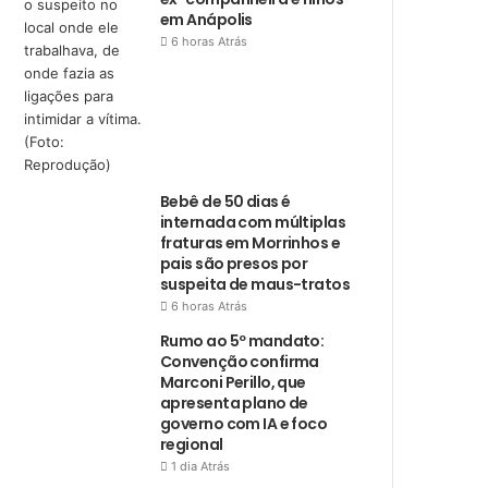
em Anápolis
6 horas Atrás
Bebê de 50 dias é
internada com múltiplas
fraturas em Morrinhos e
pais são presos por
suspeita de maus-tratos
6 horas Atrás
Rumo ao 5º mandato:
Convenção confirma
Marconi Perillo, que
apresenta plano de
governo com IA e foco
regional
1 dia Atrás