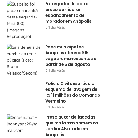
Entregador de app é
preso por liderar
espancamento de
morador em Anápolis
1 dia Atrás
Rede municipal de
Anápolis oferece 915
vagas remanescentes a
partir de 5 de agosto
1 dia Atrás
Polícia Civil desarticula
esquema de lavagem de
R$ 11 milhões do Comando
Vermelho
1 dia Atrás
Preso autor de facadas
que mataram homem no
Jardim Alvorada em
Anápolis