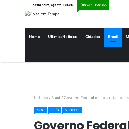
sexta-feira, agosto 7 2026
Últimas Notícias
Home
Últimas Notícias
Cidades
Brasil
M
Home
/
Brasil
/
Governo Federal emite alerta de em
Brasil
Goiás
Manchete
Governo Federal