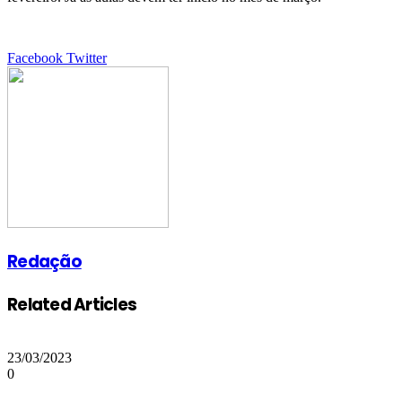
Google+
LinkedIn
StumbleUpon
Tumblr
Pinterest
Reddit
VKontakte
Share
Print
Facebook
Twitter
via
Email
Redação
Related Articles
23/03/2023
0