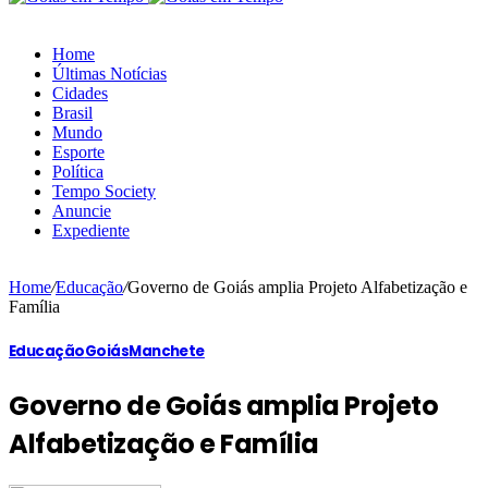
Home
Últimas Notícias
Cidades
Brasil
Mundo
Esporte
Política
Tempo Society
Anuncie
Expediente
Home
/
Educação
/
Governo de Goiás amplia Projeto Alfabetização e
Família
Educação
Goiás
Manchete
Governo de Goiás amplia Projeto
Alfabetização e Família