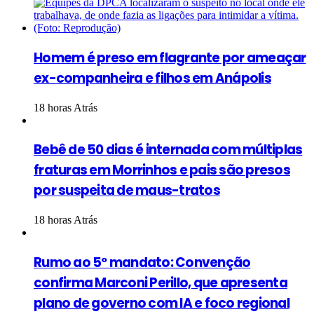
Homem é preso em flagrante por ameaçar
ex-companheira e filhos em Anápolis
18 horas Atrás
Bebê de 50 dias é internada com múltiplas
fraturas em Morrinhos e pais são presos
por suspeita de maus-tratos
18 horas Atrás
Rumo ao 5º mandato: Convenção
confirma Marconi Perillo, que apresenta
plano de governo com IA e foco regional