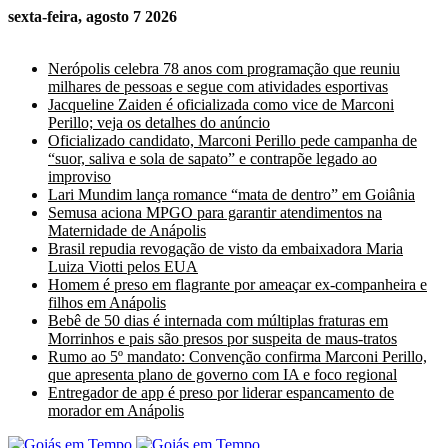
sexta-feira, agosto 7 2026
Últimas Notícias
Nerópolis celebra 78 anos com programação que reuniu
milhares de pessoas e segue com atividades esportivas
Jacqueline Zaiden é oficializada como vice de Marconi
Perillo; veja os detalhes do anúncio
Oficializado candidato, Marconi Perillo pede campanha de
“suor, saliva e sola de sapato” e contrapõe legado ao
improviso
Lari Mundim lança romance “mata de dentro” em Goiânia
Semusa aciona MPGO para garantir atendimentos na
Maternidade de Anápolis
Brasil repudia revogação de visto da embaixadora Maria
Luiza Viotti pelos EUA
Homem é preso em flagrante por ameaçar ex-companheira e
filhos em Anápolis
Bebê de 50 dias é internada com múltiplas fraturas em
Morrinhos e pais são presos por suspeita de maus-tratos
Rumo ao 5º mandato: Convenção confirma Marconi Perillo,
que apresenta plano de governo com IA e foco regional
Entregador de app é preso por liderar espancamento de
morador em Anápolis