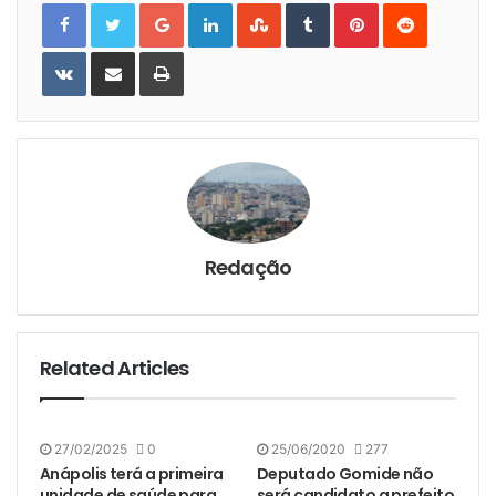
Google+
LinkedIn
StumbleUpon
Tumblr
Pinterest
Reddit
VKontakte
Share
Print
via
Email
Redação
Related Articles
27/02/2025
0
25/06/2020
277
Anápolis terá a primeira
Deputado Gomide não
unidade de saúde para
será candidato a prefeito