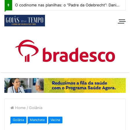
O codinome nas planilhas: o “Padre da Odebrecht”: Daniel Vilela e os bastidores de 2014
Home
/
Goiânia
Goiânia
Manchete
Vacina