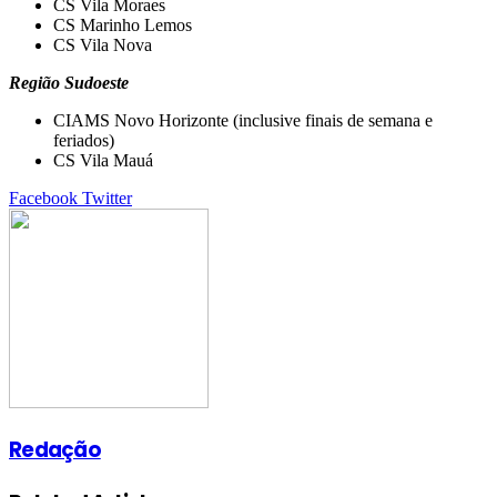
CS Vila Moraes
CS Marinho Lemos
CS Vila Nova
Região Sudoeste
CIAMS Novo Horizonte (inclusive finais de semana e
feriados)
CS Vila Mauá
Google+
LinkedIn
StumbleUpon
Tumblr
Pinterest
Reddit
VKontakte
Share
Print
Facebook
Twitter
via
Email
Redação