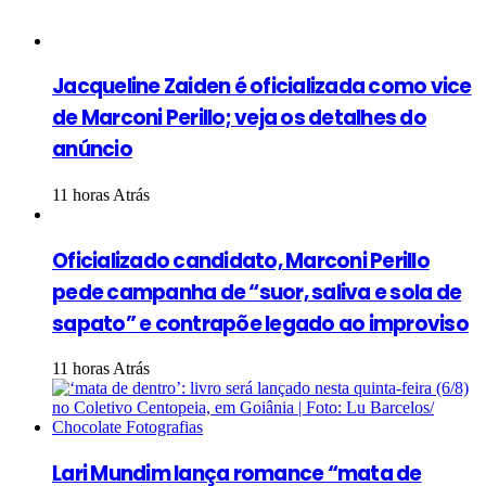
Jacqueline Zaiden é oficializada como vice
de Marconi Perillo; veja os detalhes do
anúncio
11 horas Atrás
Oficializado candidato, Marconi Perillo
pede campanha de “suor, saliva e sola de
sapato” e contrapõe legado ao improviso
11 horas Atrás
Lari Mundim lança romance “mata de