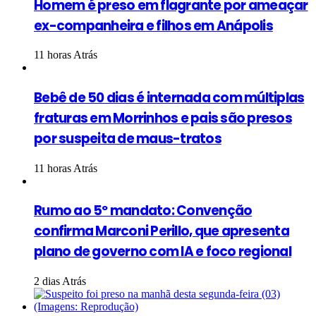
Homem é preso em flagrante por ameaçar
ex-companheira e filhos em Anápolis
11 horas Atrás
Bebê de 50 dias é internada com múltiplas
fraturas em Morrinhos e pais são presos
por suspeita de maus-tratos
11 horas Atrás
Rumo ao 5º mandato: Convenção
confirma Marconi Perillo, que apresenta
plano de governo com IA e foco regional
2 dias Atrás