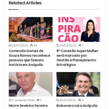
Related Articles
25/07/2022
42
09/03/2023
0
Comenda Gomes de
8º Conexão Super Mulher
Souza Ramos reconhece
será marcado por
pessoas que fizeram
Gestão e Planejamento
história em Anápolis
Estratégico
3 semanas Atrás
0
20/07/2023
0
Morre Severino Ferreira
Bolsonaro vai a Anápolis