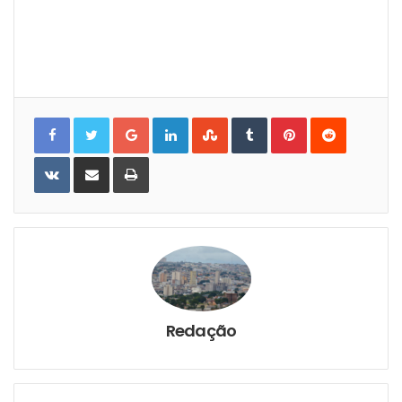
Google+
LinkedIn
StumbleUpon
Tumblr
Pinterest
Reddit
VKontakte
Share
Print
via
Email
Redação