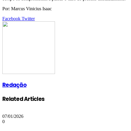
Por: Marcus Vinicius Isaac
Google+
LinkedIn
StumbleUpon
Tumblr
Pinterest
Reddit
VKontakte
Share
Print
Facebook
Twitter
via
Email
Redação
Related Articles
07/01/2026
0