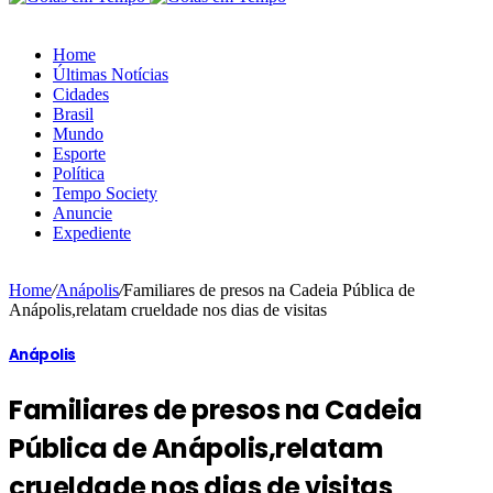
Home
Últimas Notícias
Cidades
Brasil
Mundo
Esporte
Política
Tempo Society
Anuncie
Expediente
Home
/
Anápolis
/
Familiares de presos na Cadeia Pública de
Anápolis,relatam crueldade nos dias de visitas
Anápolis
Familiares de presos na Cadeia
Pública de Anápolis,relatam
crueldade nos dias de visitas