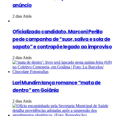
anúncio
2 dias Atrás
Oficializado candidato, Marconi Perillo
pede campanha de “suor, saliva e sola de
sapato” e contrapõe legado ao improviso
2 dias Atrás
Lari Mundim lança romance “mata de
dentro” em Goiânia
2 dias Atrás