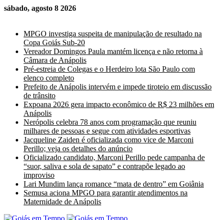
sábado, agosto 8 2026
Últimas Notícias
MPGO investiga suspeita de manipulação de resultado na
Copa Goiás Sub-20
Vereador Domingos Paula mantém licença e não retorna à
Câmara de Anápolis
Pré-estreia de Colegas e o Herdeiro lota São Paulo com
elenco completo
Prefeito de Anápolis intervém e impede tiroteio em discussão
de trânsito
Expoana 2026 gera impacto econômico de R$ 23 milhões em
Anápolis
Nerópolis celebra 78 anos com programação que reuniu
milhares de pessoas e segue com atividades esportivas
Jacqueline Zaiden é oficializada como vice de Marconi
Perillo; veja os detalhes do anúncio
Oficializado candidato, Marconi Perillo pede campanha de
“suor, saliva e sola de sapato” e contrapõe legado ao
improviso
Lari Mundim lança romance “mata de dentro” em Goiânia
Semusa aciona MPGO para garantir atendimentos na
Maternidade de Anápolis