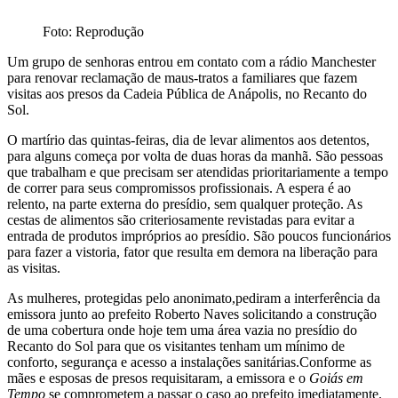
Foto: Reprodução
Um grupo de senhoras entrou em contato com a rádio Manchester
para renovar reclamação de maus-tratos a familiares que fazem
visitas aos presos da Cadeia Pública de Anápolis, no Recanto do
Sol.
O martírio das quintas-feiras, dia de levar alimentos aos detentos,
para alguns começa por volta de duas horas da manhã. São pessoas
que trabalham e que precisam ser atendidas prioritariamente a tempo
de correr para seus compromissos profissionais. A espera é ao
relento, na parte externa do presídio, sem qualquer proteção. As
cestas de alimentos são criteriosamente revistadas para evitar a
entrada de produtos impróprios ao presídio. São poucos funcionários
para fazer a vistoria, fator que resulta em demora na liberação para
as visitas.
As mulheres, protegidas pelo anonimato,pediram a interferência da
emissora junto ao prefeito Roberto Naves solicitando a construção
de uma cobertura onde hoje tem uma área vazia no presídio do
Recanto do Sol para que os visitantes tenham um mínimo de
conforto, segurança e acesso a instalações sanitárias.Conforme as
mães e esposas de presos requisitaram, a emissora e o
Goiás em
Tempo
se comprometem a passar o caso ao prefeito imediatamente.