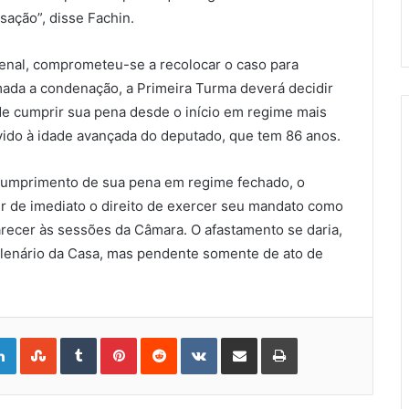
sação”, disse Fachin.
penal, comprometeu-se a recolocar o caso para
mada a condenação, a Primeira Turma deverá decidir
de cumprir sua pena desde o início em regime mais
ido à idade avançada do deputado, que tem 86 anos.
cumprimento de sua pena em regime fechado, o
r de imediato o direito de exercer seu mandato como
arecer às sessões da Câmara. O afastamento se daria,
plenário da Casa, mas pendente somente de ato de
gle+
LinkedIn
StumbleUpon
Tumblr
Pinterest
Reddit
VKontakte
Share
Print
via
Email