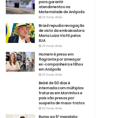
para garantir
atendimentos na
Maternidade de Anápolis
20 horas Atrás
Brasil repudia revogação
de visto da embaixadora
Maria Luiza Viotti pelos
EUA
20 horas Atrás
Homem é preso em
flagrante por ameaçar
ex-companheira e filhos
em Anápolis
20 horas Atrás
Bebê de 50 dias é
internada com múltiplas
fraturas em Morrinhos e
pais são presos por
suspeita de maus-tratos
20 horas Atrás
Rumo ao 5º mandato: