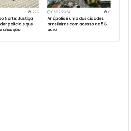
278
06/12/2024
0
do Norte: Justiça
Anápolis é uma das cidades
er policiais que
brasileiras com acesso ao 5G
aralisação
puro