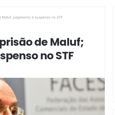
de Maluf; julgamento é suspenso no STF
prisão de Maluf;
uspenso no STF