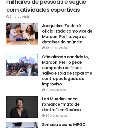
milhares de pessoas e segue
com atividades esportivas
3 horas Atrás
Jacqueline Zaiden é
oficializada como vice de
Marconi Perillo; veja os
detalhes do anúncio
19 horas Atrás
Oficializado candidato,
Marconi Perillo pede
campanha de “suor,
saliva e sola de sapato” e
contrapõe legado ao
improviso
20 horas Atrás
Lari Mundim lança
romance “mata de
dentro” em Goiânia
20 horas Atrás
Semusa aciona MPGO