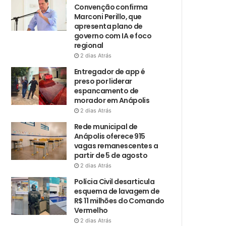
Convenção confirma
Marconi Perillo, que
apresenta plano de
governo com IA e foco
regional
2 dias Atrás
Entregador de app é
preso por liderar
espancamento de
morador em Anápolis
2 dias Atrás
Rede municipal de
Anápolis oferece 915
vagas remanescentes a
partir de 5 de agosto
2 dias Atrás
Polícia Civil desarticula
esquema de lavagem de
R$ 11 milhões do Comando
Vermelho
2 dias Atrás