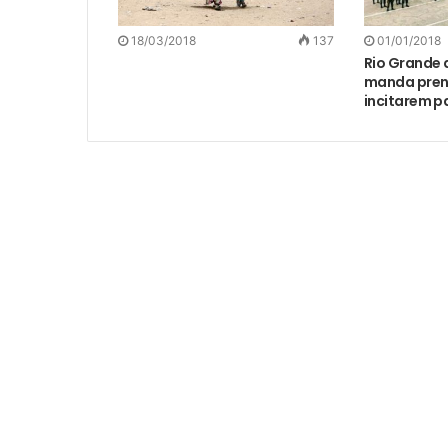
18/03/2018
137
01/01/2018
Rio Grande 
manda prend
incitarem p