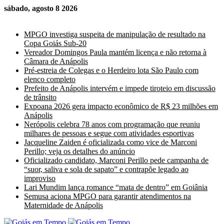
sábado, agosto 8 2026
Últimas Notícias
MPGO investiga suspeita de manipulação de resultado na
Copa Goiás Sub-20
Vereador Domingos Paula mantém licença e não retorna à
Câmara de Anápolis
Pré-estreia de Colegas e o Herdeiro lota São Paulo com
elenco completo
Prefeito de Anápolis intervém e impede tiroteio em discussão
de trânsito
Expoana 2026 gera impacto econômico de R$ 23 milhões em
Anápolis
Nerópolis celebra 78 anos com programação que reuniu
milhares de pessoas e segue com atividades esportivas
Jacqueline Zaiden é oficializada como vice de Marconi
Perillo; veja os detalhes do anúncio
Oficializado candidato, Marconi Perillo pede campanha de
“suor, saliva e sola de sapato” e contrapõe legado ao
improviso
Lari Mundim lança romance “mata de dentro” em Goiânia
Semusa aciona MPGO para garantir atendimentos na
Maternidade de Anápolis