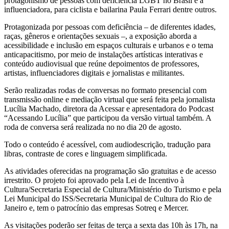
protagonismo de pessoas com deficiência LGBT no Brasil e a
influenciadora, para ciclista e bailarina Paula Ferrari dentre outros.
Protagonizada por pessoas com deficiência – de diferentes idades,
raças, gêneros e orientações sexuais –, a exposição aborda a
acessibilidade e inclusão em espaços culturais e urbanos e o tema
anticapacitismo, por meio de instalações artísticas interativas e
conteúdo audiovisual que reúne depoimentos de professores,
artistas, influenciadores digitais e jornalistas e militantes.
Serão realizadas rodas de conversas no formato presencial com
transmissão online e mediação virtual que será feita pela jornalista
Lucília Machado, diretora da Acessar e apresentadora do Podcast
“Acessando Lucília” que participou da versão virtual também. A
roda de conversa será realizada no no dia 20 de agosto.
Todo o conteúdo é acessível, com audiodescrição, tradução para
libras, contraste de cores e linguagem simplificada.
As atividades oferecidas na programação são gratuitas e de acesso
irrestrito. O projeto foi aprovado pela Lei de Incentivo à
Cultura/Secretaria Especial de Cultura/Ministério do Turismo e pela
Lei Municipal do ISS/Secretaria Municipal de Cultura do Rio de
Janeiro e, tem o patrocínio das empresas Sotreq e Mercer.
As visitações poderão ser feitas de terça a sexta das 10h às 17h, na