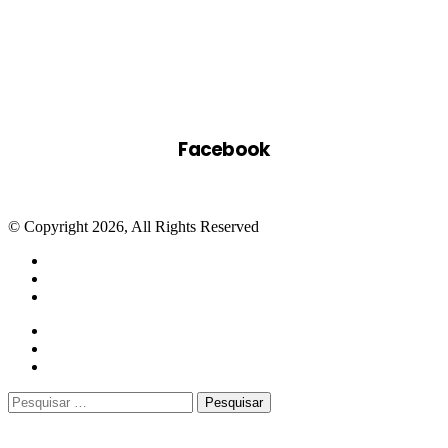
Facebook
© Copyright 2026, All Rights Reserved
Facebook
Twitter
WhatsApp
Telegram
Close
Pesquisar
por: