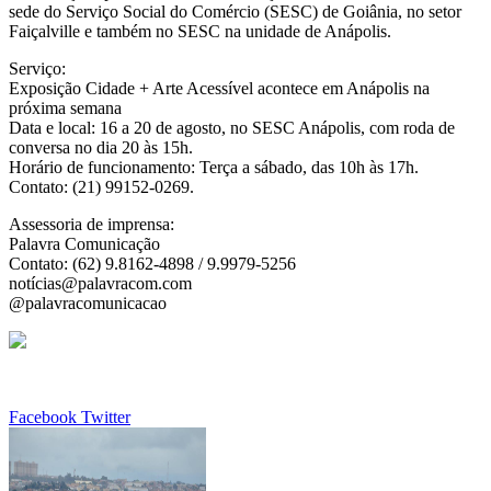
sede do Serviço Social do Comércio (SESC) de Goiânia, no setor
Faiçalville e também no SESC na unidade de Anápolis.
Serviço:
Exposição Cidade + Arte Acessível acontece em Anápolis na
próxima semana
Data e local: 16 a 20 de agosto, no SESC Anápolis, com roda de
conversa no dia 20 às 15h.
Horário de funcionamento: Terça a sábado, das 10h às 17h.
Contato: (21) 99152-0269.
Assessoria de imprensa:
Palavra Comunicação
Contato: (62) 9.8162-4898 / 9.9979-5256
notícias@palavracom.com
@palavracomunicacao
Google+
LinkedIn
StumbleUpon
Tumblr
Pinterest
Reddit
VKontakte
Share
Print
Facebook
Twitter
via
Email