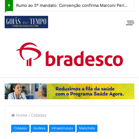
Rumo ao 5º mandato: Convenção confirma Marconi Perillo, que apresenta plano de governo com IA e foco regional
Home
/
Cidades
Cidades
Goiânia
Infraestrutura
Manchete