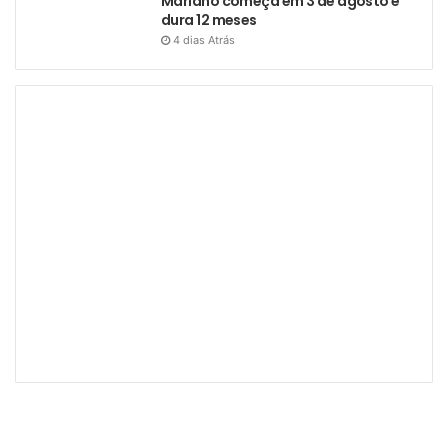
Mariano começa em 3 de agosto e
dura 12 meses
4 dias Atrás