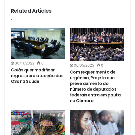
Related Articles
30/11/2022
0
06/05/2025
0
Goiás quer modificar
Com requerimento de
regras para atuação das
urgência, Projeto que
OSs na Saúde
prevê aumento do
número de deputados
federais entra em pauta
na Câmara