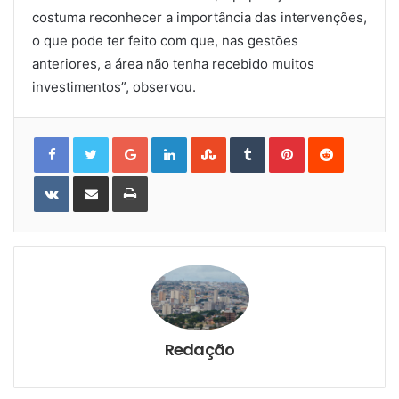
costuma reconhecer a importância das intervenções,
o que pode ter feito com que, nas gestões
anteriores, a área não tenha recebido muitos
investimentos”, observou.
Google+
LinkedIn
StumbleUpon
Tumblr
Pinterest
Reddit
VKontakte
Share
Print
via
Email
Redação