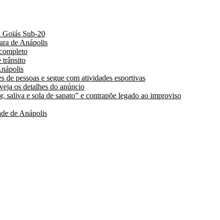
a Goiás Sub-20
ara de Anápolis
 completo
 trânsito
nápolis
s de pessoas e segue com atividades esportivas
 veja os detalhes do anúncio
, saliva e sola de sapato” e contrapõe legado ao improviso
de de Anápolis