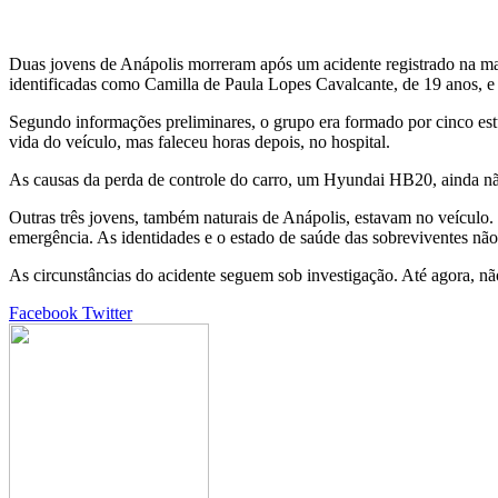
Duas jovens de Anápolis morreram após um acidente registrado na man
identificadas como Camilla de Paula Lopes Cavalcante, de 19 anos, 
Segundo informações preliminares, o grupo era formado por cinco est
vida do veículo, mas faleceu horas depois, no hospital.
As causas da perda de controle do carro, um Hyundai HB20, ainda nã
Outras três jovens, também naturais de Anápolis, estavam no veículo. 
emergência. As identidades e o estado de saúde das sobreviventes n
As circunstâncias do acidente seguem sob investigação. Até agora, não
Google+
LinkedIn
StumbleUpon
Tumblr
Pinterest
Reddit
VKontakte
Share
Print
Facebook
Twitter
via
Email