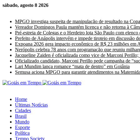
sábado, agosto 8 2026
Últimas Notícias
MPGO investiga suspeita de manipulação de resultado na Cop
Vereador Domingos Paula mantém licença e não retorna à Câm
Pré-estreia de Colegas e o Herdeiro lota São Paulo com elenco
Prefeito de Anápolis intervém e impede tiroteio em discussão de
Expoana 2026 gera impacto econômico de R$ 23 milhões em A
Nerópolis celebra 78 anos com programação que reuniu milhare
Jacqueline Zaiden é oficializada como vice de Marconi Perillo;
Oficializado candidato, Marconi Perillo pede campanha de “suor
Lari Mundim lança romance “mata de dentro” em Goiânia
Semusa aciona MPGO para garantir atendimentos na Maternida
Home
Últimas Notícias
Cidades
Brasil
Mundo
Esporte
Política
Tempo Society