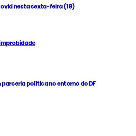
vid nesta sexta-feira (18)
 improbidade
parceria política no entorno do DF