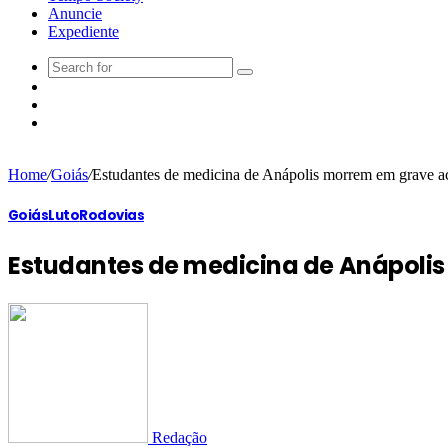
Anuncie
Expediente
Home
/
Goiás
/
Estudantes de medicina de Anápolis morrem em grave a
Goiás
Luto
Rodovias
Estudantes de medicina de Anápoli
Redação