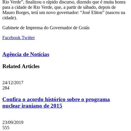
Rio Verde”, finalizou o rápido discurso, dizendo que é muita honra
para a cidade de Rio Verde, que, a partir de sábado, depois de
Mauro Borges, terá um novo governador: “José Eliton” (nasceu na
cidade).
Gabinete de Imprensa do Governador de Goiás
Google+
LinkedIn
StumbleUpon
Tumblr
Pinterest
Reddit
VKontakte
Share
Print
Facebook
Twitter
via
Email
Agência de Notícias
Related Articles
24/12/2017
284
Confira o acordo histórico sobre o programa
nuclear iraniano de 2015
23/09/2019
555