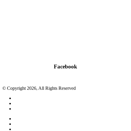
Facebook
© Copyright 2026, All Rights Reserved
Facebook
Twitter
WhatsApp
Telegram
Close