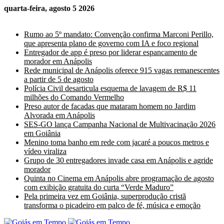
quarta-feira, agosto 5 2026
Últimas Notícias
Rumo ao 5º mandato: Convenção confirma Marconi Perillo,
que apresenta plano de governo com IA e foco regional
Entregador de app é preso por liderar espancamento de
morador em Anápolis
Rede municipal de Anápolis oferece 915 vagas remanescentes
a partir de 5 de agosto
Polícia Civil desarticula esquema de lavagem de R$ 11
milhões do Comando Vermelho
Preso autor de facadas que mataram homem no Jardim
Alvorada em Anápolis
SES-GO lança Campanha Nacional de Multivacinação 2026
em Goiânia
Menino toma banho em rede com jacaré a poucos metros e
vídeo viraliza
Grupo de 30 entregadores invade casa em Anápolis e agride
morador
Quinta no Cinema em Anápolis abre programação de agosto
com exibição gratuita do curta “Verde Maduro”
Pela primeira vez em Goiânia, superprodução cristã
transforma o picadeiro em palco de fé, música e emoção