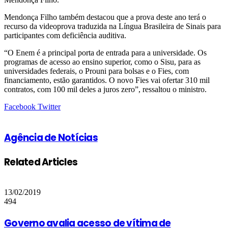
Mendonça Filho também destacou que a prova deste ano terá o
recurso da videoprova traduzida na Língua Brasileira de Sinais para
participantes com deficiência auditiva.
“O Enem é a principal porta de entrada para a universidade. Os
programas de acesso ao ensino superior, como o Sisu, para as
universidades federais, o Prouni para bolsas e o Fies, com
financiamento, estão garantidos. O novo Fies vai ofertar 310 mil
contratos, com 100 mil deles a juros zero”, ressaltou o ministro.
Google+
LinkedIn
StumbleUpon
Tumblr
Pinterest
Reddit
VKontakte
Share
Print
Facebook
Twitter
via
Email
Agência de Notícias
Related Articles
13/02/2019
494
Governo avalia acesso de vítima de