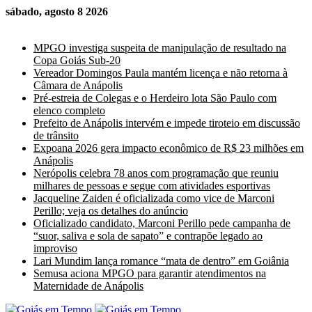
sábado, agosto 8 2026
Últimas Notícias
MPGO investiga suspeita de manipulação de resultado na
Copa Goiás Sub-20
Vereador Domingos Paula mantém licença e não retorna à
Câmara de Anápolis
Pré-estreia de Colegas e o Herdeiro lota São Paulo com
elenco completo
Prefeito de Anápolis intervém e impede tiroteio em discussão
de trânsito
Expoana 2026 gera impacto econômico de R$ 23 milhões em
Anápolis
Nerópolis celebra 78 anos com programação que reuniu
milhares de pessoas e segue com atividades esportivas
Jacqueline Zaiden é oficializada como vice de Marconi
Perillo; veja os detalhes do anúncio
Oficializado candidato, Marconi Perillo pede campanha de
“suor, saliva e sola de sapato” e contrapõe legado ao
improviso
Lari Mundim lança romance “mata de dentro” em Goiânia
Semusa aciona MPGO para garantir atendimentos na
Maternidade de Anápolis