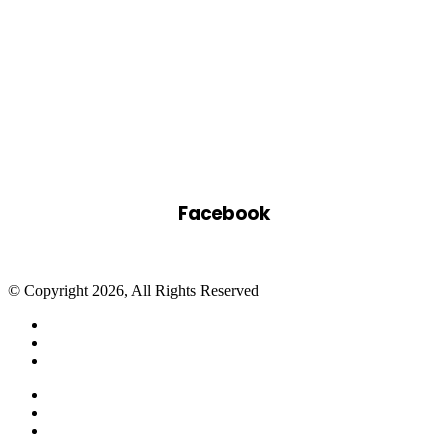
Facebook
© Copyright 2026, All Rights Reserved
Facebook
Twitter
WhatsApp
Telegram
Close