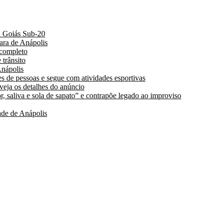
a Goiás Sub-20
ara de Anápolis
 completo
 trânsito
nápolis
s de pessoas e segue com atividades esportivas
 veja os detalhes do anúncio
, saliva e sola de sapato” e contrapõe legado ao improviso
de de Anápolis