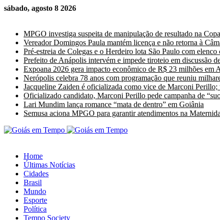
sábado, agosto 8 2026
Últimas Notícias
MPGO investiga suspeita de manipulação de resultado na Cop
Vereador Domingos Paula mantém licença e não retorna à Câm
Pré-estreia de Colegas e o Herdeiro lota São Paulo com elenco
Prefeito de Anápolis intervém e impede tiroteio em discussão de
Expoana 2026 gera impacto econômico de R$ 23 milhões em A
Nerópolis celebra 78 anos com programação que reuniu milhare
Jacqueline Zaiden é oficializada como vice de Marconi Perillo;
Oficializado candidato, Marconi Perillo pede campanha de “suor
Lari Mundim lança romance “mata de dentro” em Goiânia
Semusa aciona MPGO para garantir atendimentos na Maternida
Home
Últimas Notícias
Cidades
Brasil
Mundo
Esporte
Política
Tempo Society