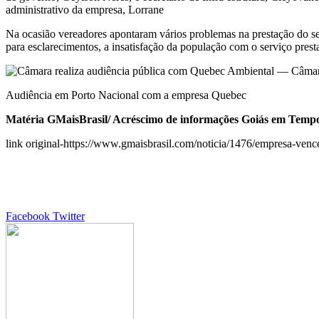
administrativo da empresa, Lorrane
Na ocasião vereadores apontaram vários problemas na prestação do ser
para esclarecimentos, a insatisfação da população com o serviço prest
Audiência em Porto Nacional com a empresa Quebec
Matéria GMaisBrasil/ Acréscimo de informações Goiás em Temp
link original-https://www.gmaisbrasil.com/noticia/1476/empresa-venc
Google+
LinkedIn
StumbleUpon
Tumblr
Pinterest
Reddit
VKontakte
Share
Print
Facebook
Twitter
via
Email