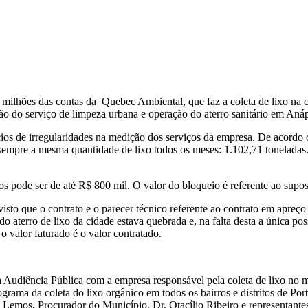
 milhões das contas da Quebec Ambiental, que faz a coleta de lixo na 
 do serviço de limpeza urbana e operação do aterro sanitário em Anáp
cios de irregularidades na medição dos serviços da empresa. De acordo
, sempre a mesma quantidade de lixo todos os meses: 1.102,71 toneladas.
os pode ser de até R$ 800 mil. O valor do bloqueio é referente ao supo
to que o contrato e o parecer técnico referente ao contrato em apreço é
terro de lixo da cidade estava quebrada e, na falta desta a única possi
 valor faturado é o valor contratado.
Audiência Pública com a empresa responsável pela coleta de lixo no 
nograma da coleta do lixo orgânico em todos os bairros e distritos de Po
e Lemos, Procurador do Município, Dr. Otacílio Ribeiro e representant