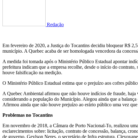
Redação
Em fevereiro de 2020, a Justiça do Tocantins decidiu bloquear R$ 2,5
município. A Quebec acaba de ser homologada vencedora da concessão
A medida foi tomada após o Ministério Público Estadual apontar indí
prefeitura indicam que a empresa recolhe, desde o início do contrato
houve falsificação na medição.
O Ministério Público Estadual estima que o prejuízo aos cofres públic
A Quebec Ambiental afirmou que não houve indícios de fraude, haja vis
considerando a população do Município. Alegou ainda que a balança do a
Afirmou ainda que não houve prejuízo ao erário público uma vez que o
Problemas no Tocantins
Em novembro de 2018, a Câmara de Porto Nacional-To, realizou uma 
esclarecimentos sobre: licitação, contrato de concessão, balança, cro
de governo, Geylson Neres, o secretário de Infra estrutura, Cleyovan