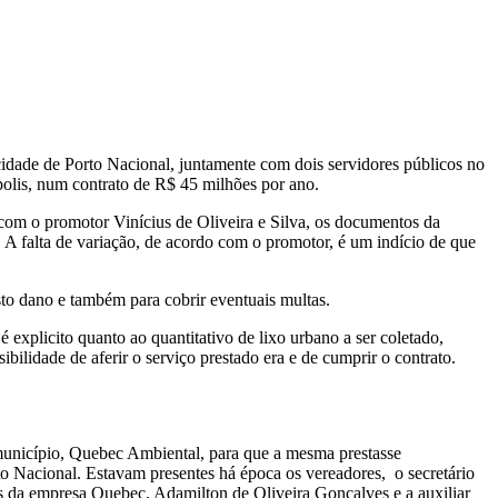
cidade de Porto Nacional, juntamente com dois servidores públicos no
olis, num contrato de R$ 45 milhões por ano.
 com o promotor Vinícius de Oliveira e Silva, os documentos da
 A falta de variação, de acordo com o promotor, é um indício de que
sto dano e também para cobrir eventuais multas.
 explicito quanto ao quantitativo de lixo urbano a ser coletado,
bilidade de aferir o serviço prestado era e de cumprir o contrato.
município, Quebec Ambiental, para que a mesma prestasse
rto Nacional. Estavam presentes há época os vereadores, o secretário
es da empresa Quebec, Adamilton de Oliveira Gonçalves e a auxiliar