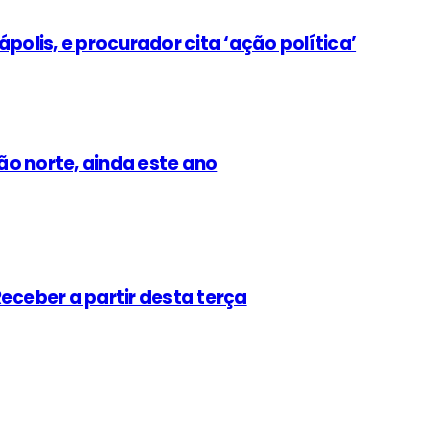
polis, e procurador cita ‘ação política’
ião norte, ainda este ano
eceber a partir desta terça