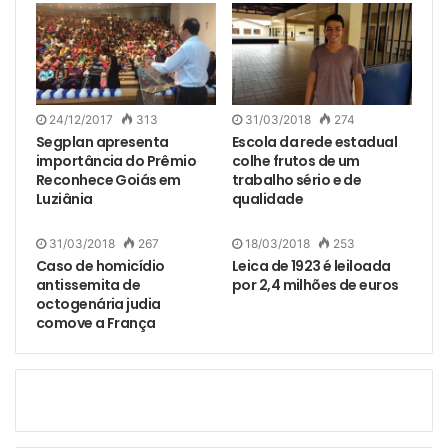
24/12/2017
313
31/03/2018
274
Segplan apresenta
Escola da rede estadual
importância do Prêmio
colhe frutos de um
Reconhece Goiás em
trabalho sério e de
Luziânia
qualidade
31/03/2018
267
18/03/2018
253
Caso de homicídio
Leica de 1923 é leiloada
antissemita de
por 2,4 milhões de euros
octogenária judia
comove a França