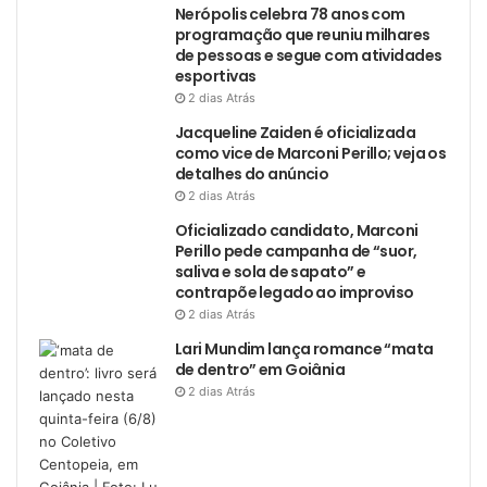
Nerópolis celebra 78 anos com
programação que reuniu milhares
de pessoas e segue com atividades
esportivas
2 dias Atrás
Jacqueline Zaiden é oficializada
como vice de Marconi Perillo; veja os
detalhes do anúncio
2 dias Atrás
Oficializado candidato, Marconi
Perillo pede campanha de “suor,
saliva e sola de sapato” e
contrapõe legado ao improviso
2 dias Atrás
Lari Mundim lança romance “mata
de dentro” em Goiânia
2 dias Atrás