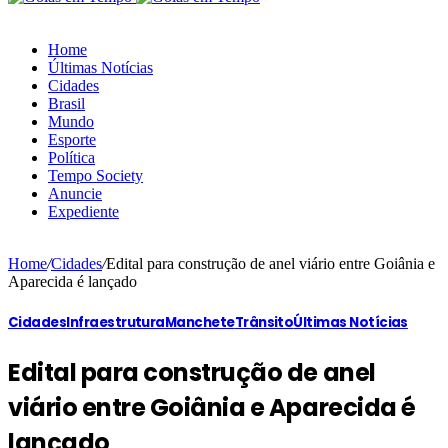
Home
Últimas Notícias
Cidades
Brasil
Mundo
Esporte
Política
Tempo Society
Anuncie
Expediente
Home
/
Cidades
/
Edital para construção de anel viário entre Goiânia e
Aparecida é lançado
Cidades
Infraestrutura
Manchete
Trânsito
Últimas Notícias
Edital para construção de anel
viário entre Goiânia e Aparecida é
lançado