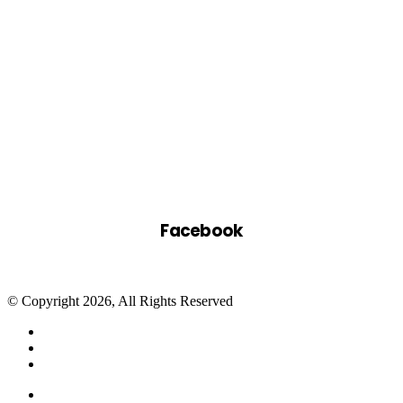
Facebook
© Copyright 2026, All Rights Reserved
Facebook
Twitter
WhatsApp
Telegram
Close