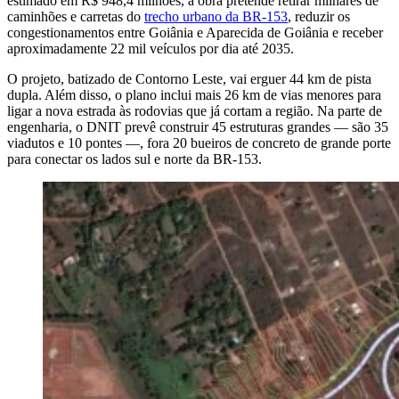
estimado em R$ 948,4 milhões, a obra pretende retirar milhares de
caminhões e carretas do
trecho urbano da BR-153
, reduzir os
congestionamentos entre Goiânia e Aparecida de Goiânia e receber
aproximadamente 22 mil veículos por dia até 2035.
O projeto, batizado de Contorno Leste, vai erguer 44 km de pista
dupla. Além disso, o plano inclui mais 26 km de vias menores para
ligar a nova estrada às rodovias que já cortam a região. Na parte de
engenharia, o DNIT prevê construir 45 estruturas grandes — são 35
viadutos e 10 pontes —, fora 20 bueiros de concreto de grande porte
para conectar os lados sul e norte da BR-153.