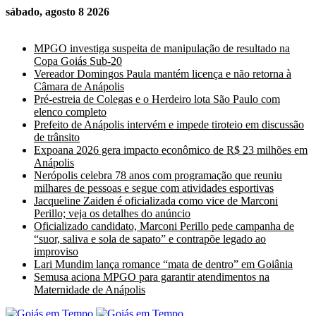
sábado, agosto 8 2026
Últimas Notícias
MPGO investiga suspeita de manipulação de resultado na
Copa Goiás Sub-20
Vereador Domingos Paula mantém licença e não retorna à
Câmara de Anápolis
Pré-estreia de Colegas e o Herdeiro lota São Paulo com
elenco completo
Prefeito de Anápolis intervém e impede tiroteio em discussão
de trânsito
Expoana 2026 gera impacto econômico de R$ 23 milhões em
Anápolis
Nerópolis celebra 78 anos com programação que reuniu
milhares de pessoas e segue com atividades esportivas
Jacqueline Zaiden é oficializada como vice de Marconi
Perillo; veja os detalhes do anúncio
Oficializado candidato, Marconi Perillo pede campanha de
“suor, saliva e sola de sapato” e contrapõe legado ao
improviso
Lari Mundim lança romance “mata de dentro” em Goiânia
Semusa aciona MPGO para garantir atendimentos na
Maternidade de Anápolis