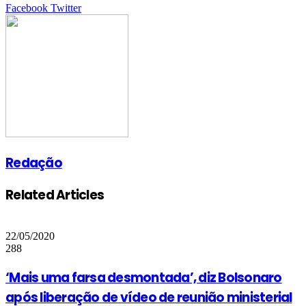
Google+
LinkedIn
StumbleUpon
Tumblr
Pinterest
Reddit
VKontakte
Share
Print
Facebook
Twitter
via
Email
Redação
Related Articles
22/05/2020
288
‘Mais uma farsa desmontada’, diz Bolsonaro
após liberação de vídeo de reunião ministerial