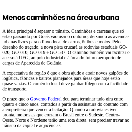
Menos caminhões na área urbana
A ideia principal é separar o trânsito. Caminhões e carretas que só
estão passando por Goiás vão usar o contorno, deixando as avenidas
urbanas livres para o fluxo local de carros, ônibus e motos. Pelo
desenho do traçado, a nova pista cruzará as rodovias estaduais GO-
020, GO-010, GO-019 e GO-537. O caminho também vai facilitar o
acesso à UFG, ao polo industrial e à área do futuro aeroporto de
cargas de Aparecida de Goiânia.
A expectativa da região é que a obra ajude a atrair novos galpões de
logística, fábricas e bairros planejados para áreas que hoje estão
quase vazias. O comércio local deve ganhar fôlego com a facilidade
de transporte.
O prazo que o
Governo Federal
deu para terminar tudo gira entre
quatro e cinco anos, contados a partir da assinatura do contrato com
a empreiteira que vencer a licitação. Quando a rodovia estiver
pronta, motoristas que cruzam o Brasil entre o Sudeste, Centro-
Oeste, Norte e Nordeste terão uma rota direta, sem precisar travar no
trânsito da capital e adjacências.