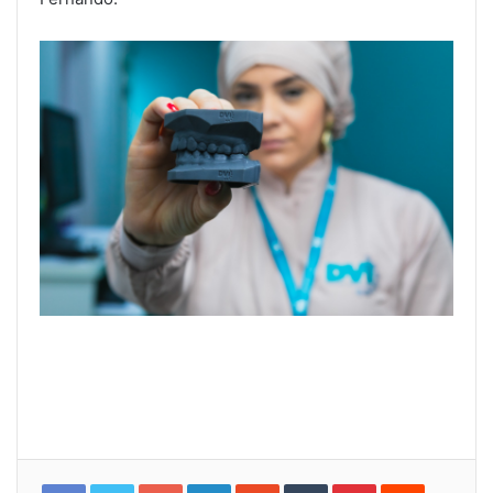
Google+
LinkedIn
StumbleUpon
Tumblr
Pinterest
Reddit