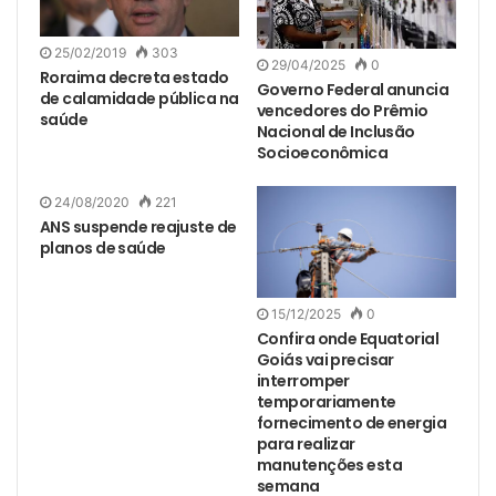
25/02/2019
303
29/04/2025
0
Roraima decreta estado
Governo Federal anuncia
de calamidade pública na
vencedores do Prêmio
saúde
Nacional de Inclusão
Socioeconômica
24/08/2020
221
ANS suspende reajuste de
planos de saúde
15/12/2025
0
Confira onde Equatorial
Goiás vai precisar
interromper
temporariamente
fornecimento de energia
para realizar
manutenções esta
semana