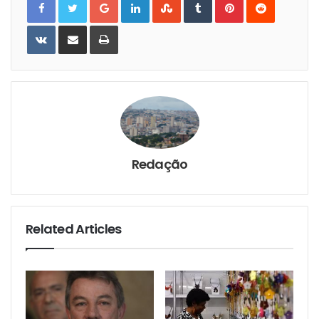
VKontakte
Share
Print
via
Email
Redação
Related Articles