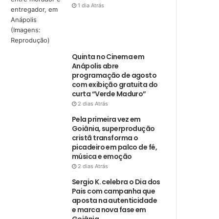
1 dia Atrás
Quinta no Cinema em
Anápolis abre
programação de agosto
com exibição gratuita do
curta “Verde Maduro”
2 dias Atrás
Pela primeira vez em
Goiânia, superprodução
cristã transforma o
picadeiro em palco de fé,
música e emoção
2 dias Atrás
Sergio K. celebra o Dia dos
Pais com campanha que
aposta na autenticidade
e marca nova fase em
Goiânia