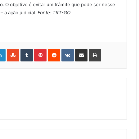
. O objetivo é evitar um trâmite que pode ser nesse
 a ação judicial.
Fonte: TRT-GO
gle+
LinkedIn
StumbleUpon
Tumblr
Pinterest
Reddit
VKontakte
Share
Print
via
Email