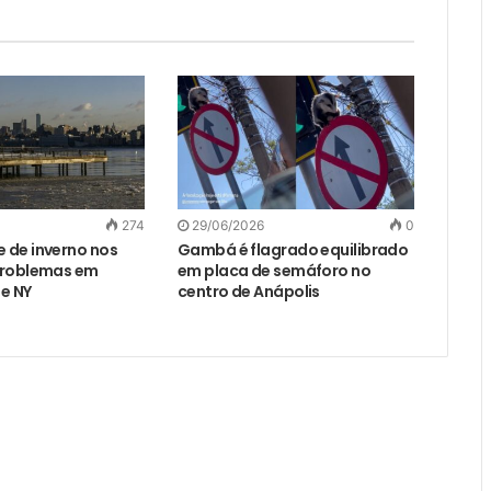
274
29/06/2026
0
 de inverno nos
Gambá é flagrado equilibrado
problemas em
em placa de semáforo no
e NY
centro de Anápolis