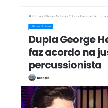
Home
/
Últimas Notícias
/
Dupla George Henrique e 
Últimas Notícias
Dupla George He
faz acordo na ju
percussionista
Redação