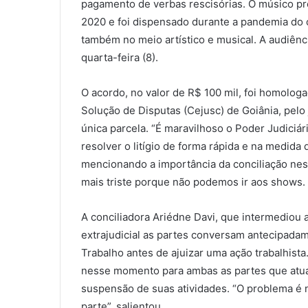
pagamento de verbas rescisórias. O músico pre
2020 e foi dispensado durante a pandemia do 
também no meio artístico e musical. A audiên
quarta-feira (8).
O acordo, no valor de R$ 100 mil, foi homolo
Solução de Disputas (Cejusc) de Goiânia, pelo
única parcela. “É maravilhoso o Poder Judiciá
resolver o litígio de forma rápida e na medida 
mencionando a importância da conciliação n
mais triste porque não podemos ir aos shows. 
A conciliadora Ariédne Davi, que intermediou a
extrajudicial as partes conversam antecipada
Trabalho antes de ajuizar uma ação trabalhist
nesse momento para ambas as partes que atua
suspensão de suas atividades. “O problema é n
parte”, salientou.