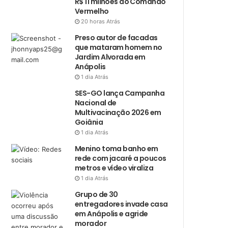
R$ 11 milhões do Comando
Vermelho
20 horas Atrás
Preso autor de facadas
que mataram homem no
Jardim Alvorada em
Anápolis
1 dia Atrás
SES-GO lança Campanha
Nacional de
Multivacinação 2026 em
Goiânia
1 dia Atrás
Menino toma banho em
rede com jacaré a poucos
metros e vídeo viraliza
1 dia Atrás
Grupo de 30
entregadores invade casa
em Anápolis e agride
morador