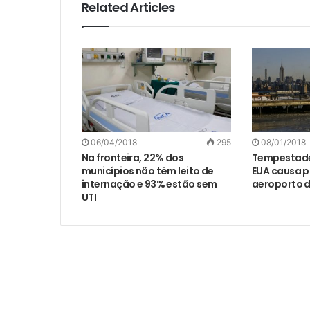
Related Articles
06/04/2018
295
08/01/2018
Na fronteira, 22% dos
Tempestade
municípios não têm leito de
EUA causa 
internação e 93% estão sem
aeroporto d
UTI