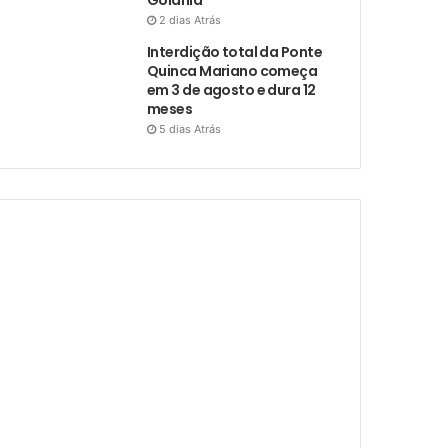
2 dias Atrás
Interdição total da Ponte
Quinca Mariano começa
em 3 de agosto e dura 12
meses
5 dias Atrás