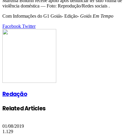
Marussa Boldrin recebe apoio após denunciar ter sido vítima de
violência doméstica — Foto: Reprodução/Redes sociais .
Com Informações do G1 Goiás- Edição-
Goiás Em Tempo
Google+
LinkedIn
StumbleUpon
Tumblr
Pinterest
Reddit
VKontakte
Share
Print
Facebook
Twitter
via
Email
Redação
Related Articles
01/08/2019
1.129