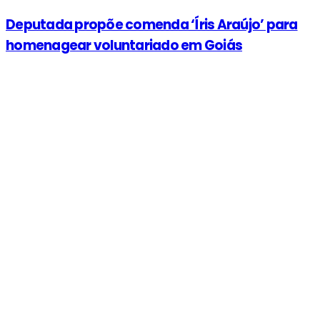
Deputada propõe comenda ‘Íris Araújo’ para
homenagear voluntariado em Goiás