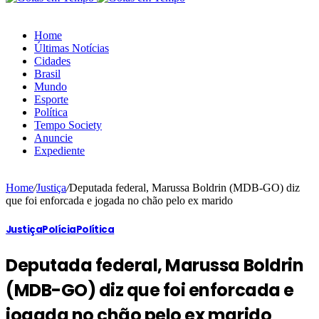
Home
Últimas Notícias
Cidades
Brasil
Mundo
Esporte
Política
Tempo Society
Anuncie
Expediente
Home
/
Justiça
/
Deputada federal, Marussa Boldrin (MDB-GO) diz
que foi enforcada e jogada no chão pelo ex marido
Justiça
Polícia
Política
Deputada federal, Marussa Boldrin
(MDB-GO) diz que foi enforcada e
jogada no chão pelo ex marido