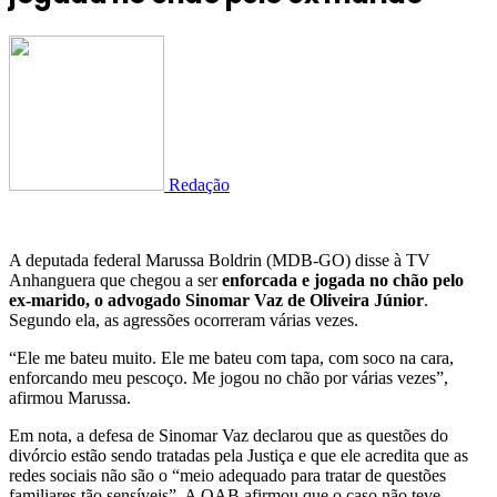
Redação
A deputada federal Marussa Boldrin (MDB-GO) disse à TV
Anhanguera que chegou a ser
enforcada e jogada no chão pelo
ex-marido, o advogado Sinomar Vaz de Oliveira Júnior
.
Segundo ela, as agressões ocorreram várias vezes.
“Ele me bateu muito. Ele me bateu com tapa, com soco na cara,
enforcando meu pescoço. Me jogou no chão por várias vezes”,
afirmou Marussa.
Em nota, a defesa de Sinomar Vaz declarou que as questões do
divórcio estão sendo tratadas pela Justiça e que ele acredita que as
redes sociais não são o “meio adequado para tratar de questões
familiares tão sensíveis”. A OAB afirmou que o caso não teve