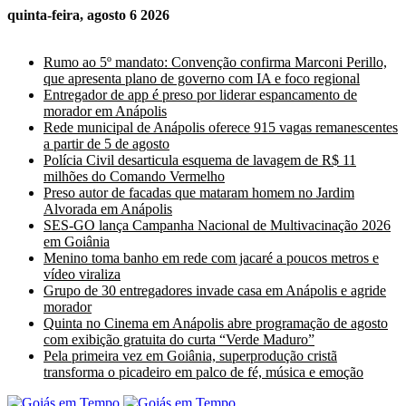
quinta-feira, agosto 6 2026
Últimas Notícias
Rumo ao 5º mandato: Convenção confirma Marconi Perillo,
que apresenta plano de governo com IA e foco regional
Entregador de app é preso por liderar espancamento de
morador em Anápolis
Rede municipal de Anápolis oferece 915 vagas remanescentes
a partir de 5 de agosto
Polícia Civil desarticula esquema de lavagem de R$ 11
milhões do Comando Vermelho
Preso autor de facadas que mataram homem no Jardim
Alvorada em Anápolis
SES-GO lança Campanha Nacional de Multivacinação 2026
em Goiânia
Menino toma banho em rede com jacaré a poucos metros e
vídeo viraliza
Grupo de 30 entregadores invade casa em Anápolis e agride
morador
Quinta no Cinema em Anápolis abre programação de agosto
com exibição gratuita do curta “Verde Maduro”
Pela primeira vez em Goiânia, superprodução cristã
transforma o picadeiro em palco de fé, música e emoção