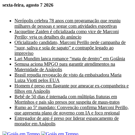
sexta-feira, agosto 7 2026
Últimas Notícias
Nerópolis celebra 78 anos com programação que reuniu
milhares de pessoas e segue com atividades esportivas
Jacqueline Zaiden é oficializada como vice de Marconi
Perillo; veja os detalhes do anúncio
Oficializado candidato, Marconi Perillo pede campanha de
“suor, saliva e sola de sapato” e contrapõe legado ao
improviso
Lari Mundim lança romance “mata de dentro” em Goiânia
Semusa aciona MPGO para garantir atendimentos na
Maternidade de Anápolis
Brasil repudia revogação de visto da embaixadora Maria
Luiza Viotti pelos EUA
Homem é preso em flagrante por ameaçar ex-companheira e
filhos em Anápolis
Bebê de 50 dias é internada com múltiplas fraturas em
Morrinhos e pais são presos por suspeita de maus-tratos
Rumo ao 5º mandato: Convenção confirma Marconi Perillo,
que apresenta plano de governo com IA e foco regional
Entregador de app é preso por liderar espancamento de
morador em Anápolis