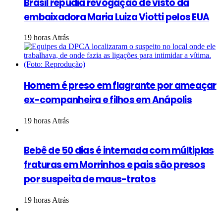
Brasil repudia revogação de visto da
embaixadora Maria Luiza Viotti pelos EUA
19 horas Atrás
Homem é preso em flagrante por ameaçar
ex-companheira e filhos em Anápolis
19 horas Atrás
Bebê de 50 dias é internada com múltiplas
fraturas em Morrinhos e pais são presos
por suspeita de maus-tratos
19 horas Atrás