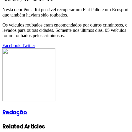
Nesta ocorrência foi possível recuperar um Fiat Palio e um Ecosport
que também haviam sido roubados.
Os veículos roubados eram encomendados por outros criminosos, e
levados para outras cidades. Somente nos últimos dias, 05 veículos
foram roubados pelos criminosos.
Google+
LinkedIn
StumbleUpon
Tumblr
Pinterest
Reddit
VKontakte
Share
Print
Facebook
Twitter
via
Email
Redação
Related Articles