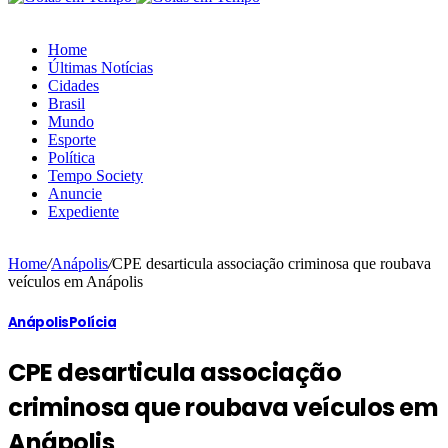
Home
Últimas Notícias
Cidades
Brasil
Mundo
Esporte
Política
Tempo Society
Anuncie
Expediente
Home
/
Anápolis
/
CPE desarticula associação criminosa que roubava
veículos em Anápolis
Anápolis
Polícia
CPE desarticula associação
criminosa que roubava veículos em
Anápolis