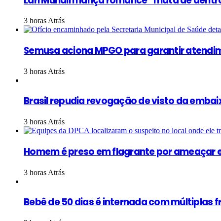
Lari Mundim lança romance “mata de dentr
3 horas Atrás
Semusa aciona MPGO para garantir atendim
3 horas Atrás
Brasil repudia revogação de visto da embaix
3 horas Atrás
Homem é preso em flagrante por ameaçar e
3 horas Atrás
Bebê de 50 dias é internada com múltiplas 