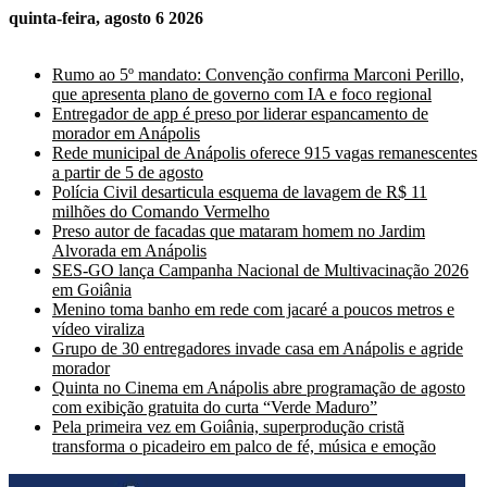
quinta-feira, agosto 6 2026
Últimas Notícias
Rumo ao 5º mandato: Convenção confirma Marconi Perillo,
que apresenta plano de governo com IA e foco regional
Entregador de app é preso por liderar espancamento de
morador em Anápolis
Rede municipal de Anápolis oferece 915 vagas remanescentes
a partir de 5 de agosto
Polícia Civil desarticula esquema de lavagem de R$ 11
milhões do Comando Vermelho
Preso autor de facadas que mataram homem no Jardim
Alvorada em Anápolis
SES-GO lança Campanha Nacional de Multivacinação 2026
em Goiânia
Menino toma banho em rede com jacaré a poucos metros e
vídeo viraliza
Grupo de 30 entregadores invade casa em Anápolis e agride
morador
Quinta no Cinema em Anápolis abre programação de agosto
com exibição gratuita do curta “Verde Maduro”
Pela primeira vez em Goiânia, superprodução cristã
transforma o picadeiro em palco de fé, música e emoção