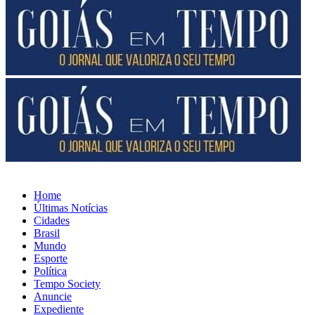
Home
Últimas Notícias
Cidades
Brasil
Mundo
Esporte
Política
Tempo Society
Anuncie
Expediente