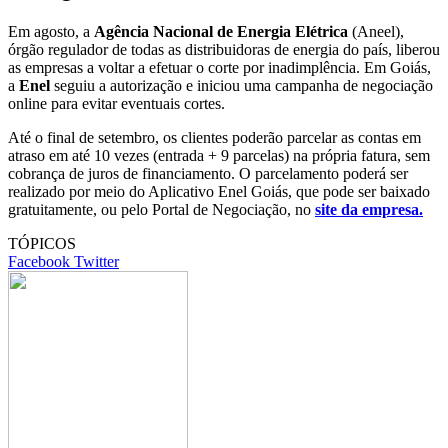
Em agosto, a
Agência Nacional de Energia Elétrica
(Aneel),
órgão regulador de todas as distribuidoras de energia do país, liberou
as empresas a voltar a efetuar o corte por inadimplência. Em Goiás,
a
Enel
seguiu a autorização e iniciou uma campanha de negociação
online para evitar eventuais cortes.
Até o final de setembro, os clientes poderão parcelar as contas em
atraso em até 10 vezes (entrada + 9 parcelas) na própria fatura, sem
cobrança de juros de financiamento. O parcelamento poderá ser
realizado por meio do Aplicativo Enel Goiás, que pode ser baixado
gratuitamente, ou pelo Portal de Negociação, no
site da empresa.
TÓPICOS
Google+
LinkedIn
StumbleUpon
Tumblr
Pinterest
Reddit
VKontakte
Share
Print
Facebook
Twitter
via
Email