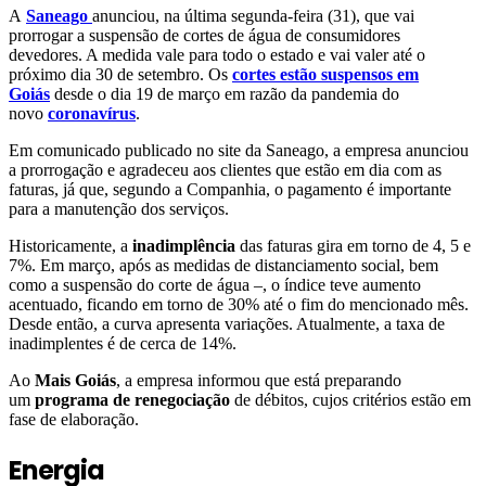
A
Saneago
anunciou, na última segunda-feira (31), que vai
prorrogar a suspensão de cortes de água de consumidores
devedores. A medida vale para todo o estado e vai valer até o
próximo dia 30 de setembro. Os
cortes estão suspensos em
Goiás
desde o dia 19 de março em razão da pandemia do
novo
coronavírus
.
Em comunicado publicado no site da Saneago, a empresa anunciou
a prorrogação e agradeceu aos clientes que estão em dia com as
faturas, já que, segundo a Companhia, o pagamento é importante
para a manutenção dos serviços.
Historicamente, a
inadimplência
das faturas gira em torno de 4, 5 e
7%. Em março, após as medidas de distanciamento social, bem
como a suspensão do corte de água –, o índice teve aumento
acentuado, ficando em torno de 30% até o fim do mencionado mês.
Desde então, a curva apresenta variações. Atualmente, a taxa de
inadimplentes é de cerca de 14%.
Ao
Mais Goiás
, a empresa informou que está preparando
um
programa de renegociação
de débitos, cujos critérios estão em
fase de elaboração.
Energia