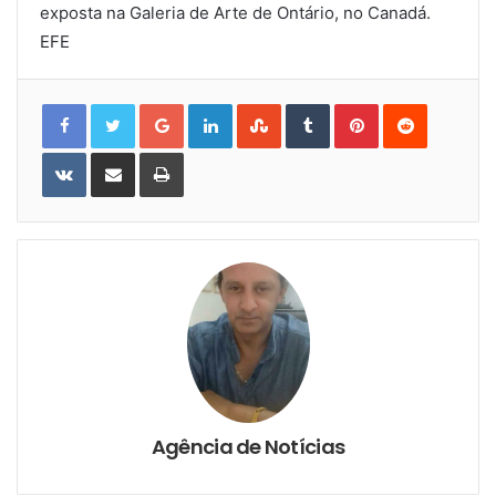
exposta na Galeria de Arte de Ontário, no Canadá.
EFE
Google+
LinkedIn
StumbleUpon
Tumblr
Pinterest
Reddit
VKontakte
Share
Print
via
Email
Agência de Notícias