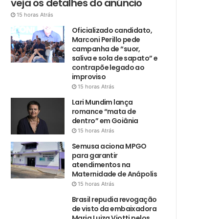
veja os detalhes do anúncio
15 horas Atrás
Oficializado candidato,
Marconi Perillo pede
campanha de “suor,
saliva e sola de sapato” e
contrapõe legado ao
improviso
15 horas Atrás
Lari Mundim lança
romance “mata de
dentro” em Goiânia
15 horas Atrás
Semusa aciona MPGO
para garantir
atendimentos na
Maternidade de Anápolis
15 horas Atrás
Brasil repudia revogação
de visto da embaixadora
Maria Luiza Viotti pelos