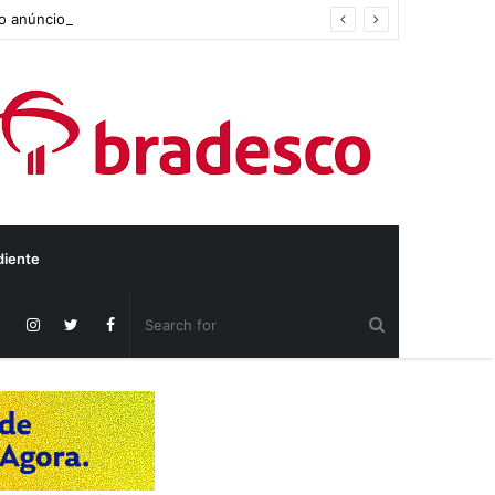
do anúncio
diente