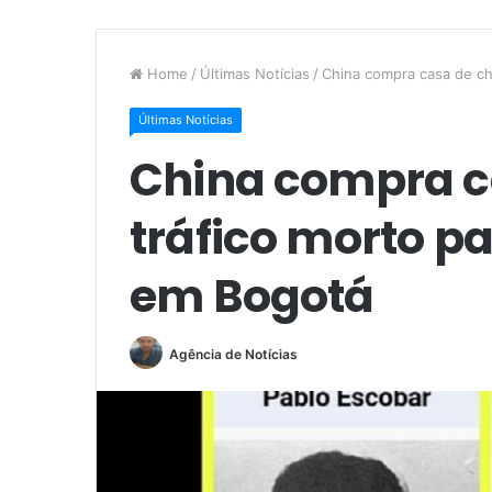
Home
/
Últimas Notícias
/
China compra casa de ch
Últimas Notícias
China compra c
tráfico morto 
em Bogotá
Agência de Notícias