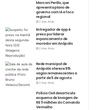
Marconi Perillo, que
apresenta plano de
governo com IA e foco
regional
2 dias Atrás
Entregador de app é
preso por liderar
espancamento de
morador em Anápolis
2 dias Atrás
Rede municipal de
Anápolis oferece 915
vagas remanescentes a
partir de 5 de agosto
2 dias Atrás
Polícia Civil desarticula
esquema de lavagem de
R$ 11 milhões do Comando
Vermelho