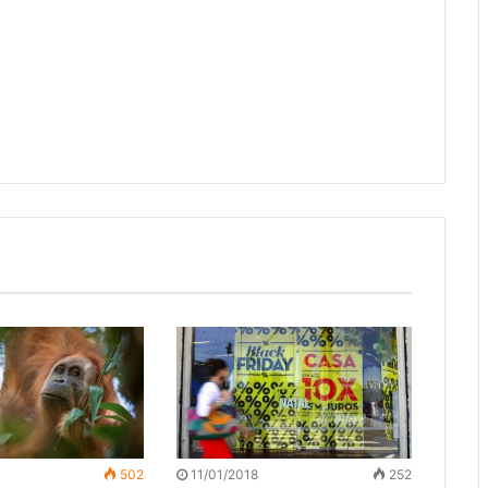
502
11/01/2018
252