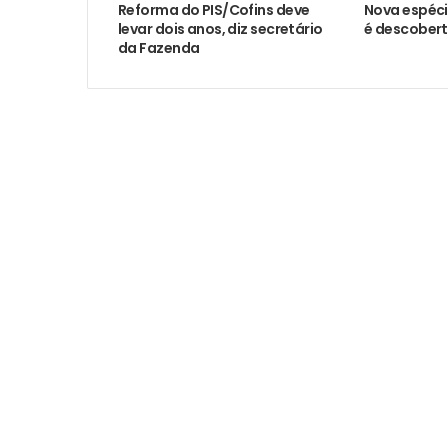
Reforma do PIS/Cofins deve
Nova espéc
levar dois anos, diz secretário
é descobert
da Fazenda