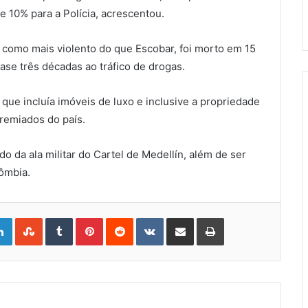
 e 10% para a Polícia, acrescentou.
 como mais violento do que Escobar, foi morto em 15
se três décadas ao tráfico de drogas.
ue incluía imóveis de luxo e inclusive a propriedade
premiados do país.
 da ala militar do Cartel de Medellín, além de ser
ômbia.
gle+
LinkedIn
StumbleUpon
Tumblr
Pinterest
Reddit
VKontakte
Share
Print
via
Email