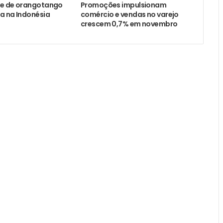
ie de orangotango
Promoções impulsionam
a na Indonésia
comércio e vendas no varejo
crescem 0,7% em novembro