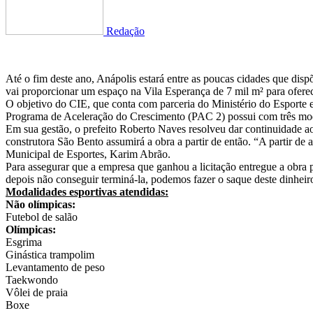
Redação
Até o fim deste ano, Anápolis estará entre as poucas cidades que disp
vai proporcionar um espaço na Vila Esperança de 7 mil m² para ofere
O objetivo do CIE, que conta com parceria do Ministério do Esporte e C
Programa de Aceleração do Crescimento (PAC 2) possui com três mode
Em sua gestão, o prefeito Roberto Naves resolveu dar continuidade ao 
construtora São Bento assumirá a obra a partir de então. “A partir de
Municipal de Esportes, Karim Abrão.
Para assegurar que a empresa que ganhou a licitação entregue a obra 
depois não conseguir terminá-la, podemos fazer o saque deste dinheir
Modalidades esportivas atendidas:
Não olímpicas:
Futebol de salão
Olímpicas:
Esgrima
Ginástica trampolim
Levantamento de peso
Taekwondo
Vôlei de praia
Boxe