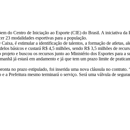
õem do Centro de Iniciação ao Esporte (CIE) do Brasil. A iniciativa da
cer 23 modalidades esportivas para a população.
aixa, é estimular a identificação de talentos, a formação de atletas, al
los básicos e custará R$ 4,5 milhões, sendo R$ 3,5 milhões de recurso
projeto e buscou os recursos junto ao Ministério dos Esportes para a su
 amanhã já estará em andamento e já que tem um prazo limite de praticame
pronta no prazo estipulado, foi inserida uma nova cláusula no contrato
o e a Prefeitura mesmo terminará o serviço. Será uma válvula de segura