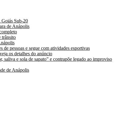
a Goiás Sub-20
ara de Anápolis
 completo
 trânsito
nápolis
s de pessoas e segue com atividades esportivas
 veja os detalhes do anúncio
, saliva e sola de sapato” e contrapõe legado ao improviso
de de Anápolis