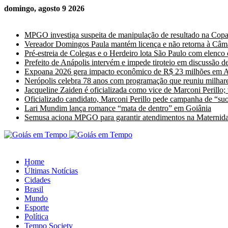
domingo, agosto 9 2026
Últimas Notícias
MPGO investiga suspeita de manipulação de resultado na Cop
Vereador Domingos Paula mantém licença e não retorna à Câm
Pré-estreia de Colegas e o Herdeiro lota São Paulo com elenco
Prefeito de Anápolis intervém e impede tiroteio em discussão de
Expoana 2026 gera impacto econômico de R$ 23 milhões em A
Nerópolis celebra 78 anos com programação que reuniu milhare
Jacqueline Zaiden é oficializada como vice de Marconi Perillo;
Oficializado candidato, Marconi Perillo pede campanha de “suor
Lari Mundim lança romance “mata de dentro” em Goiânia
Semusa aciona MPGO para garantir atendimentos na Maternida
Home
Últimas Notícias
Cidades
Brasil
Mundo
Esporte
Política
Tempo Society