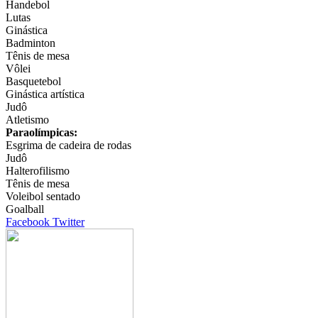
Handebol
Lutas
Ginástica
Badminton
Tênis de mesa
Vôlei
Basquetebol
Ginástica artística
Judô
Atletismo
Paraolímpicas:
Esgrima de cadeira de rodas
Judô
Halterofilismo
Tênis de mesa
Voleibol sentado
Goalball
Google+
LinkedIn
StumbleUpon
Tumblr
Pinterest
Reddit
VKontakte
Share
Print
Facebook
Twitter
via
Email