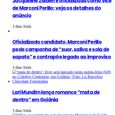
Jacqueline Zaiden é oficializada como vice
de Marconi Perillo; veja os detalhes do
anúncio
3 dias Atrás
Oficializado candidato, Marconi Perillo
pede campanha de “suor, saliva e sola de
sapato” e contrapõe legado ao improviso
3 dias Atrás
Lari Mundim lança romance “mata de
dentro” em Goiânia
3 dias Atrás