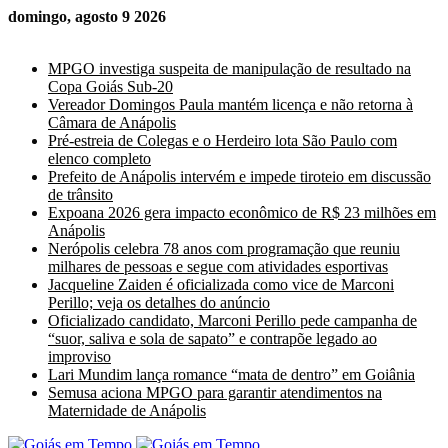
domingo, agosto 9 2026
Últimas Notícias
MPGO investiga suspeita de manipulação de resultado na
Copa Goiás Sub-20
Vereador Domingos Paula mantém licença e não retorna à
Câmara de Anápolis
Pré-estreia de Colegas e o Herdeiro lota São Paulo com
elenco completo
Prefeito de Anápolis intervém e impede tiroteio em discussão
de trânsito
Expoana 2026 gera impacto econômico de R$ 23 milhões em
Anápolis
Nerópolis celebra 78 anos com programação que reuniu
milhares de pessoas e segue com atividades esportivas
Jacqueline Zaiden é oficializada como vice de Marconi
Perillo; veja os detalhes do anúncio
Oficializado candidato, Marconi Perillo pede campanha de
“suor, saliva e sola de sapato” e contrapõe legado ao
improviso
Lari Mundim lança romance “mata de dentro” em Goiânia
Semusa aciona MPGO para garantir atendimentos na
Maternidade de Anápolis