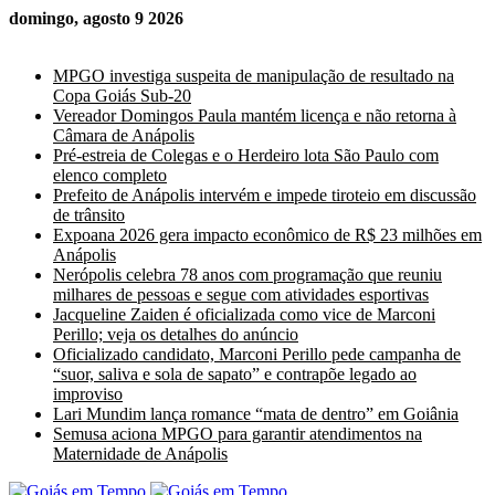
domingo, agosto 9 2026
Últimas Notícias
MPGO investiga suspeita de manipulação de resultado na
Copa Goiás Sub-20
Vereador Domingos Paula mantém licença e não retorna à
Câmara de Anápolis
Pré-estreia de Colegas e o Herdeiro lota São Paulo com
elenco completo
Prefeito de Anápolis intervém e impede tiroteio em discussão
de trânsito
Expoana 2026 gera impacto econômico de R$ 23 milhões em
Anápolis
Nerópolis celebra 78 anos com programação que reuniu
milhares de pessoas e segue com atividades esportivas
Jacqueline Zaiden é oficializada como vice de Marconi
Perillo; veja os detalhes do anúncio
Oficializado candidato, Marconi Perillo pede campanha de
“suor, saliva e sola de sapato” e contrapõe legado ao
improviso
Lari Mundim lança romance “mata de dentro” em Goiânia
Semusa aciona MPGO para garantir atendimentos na
Maternidade de Anápolis