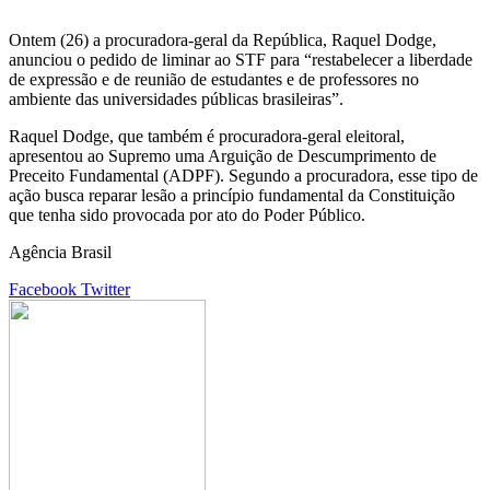
Ontem (26) a procuradora-geral da República, Raquel Dodge,
anunciou o pedido de liminar ao STF para “restabelecer a liberdade
de expressão e de reunião de estudantes e de professores no
ambiente das universidades públicas brasileiras”.
Raquel Dodge, que também é procuradora-geral eleitoral,
apresentou ao Supremo uma Arguição de Descumprimento de
Preceito Fundamental (ADPF). Segundo a procuradora, esse tipo de
ação busca reparar lesão a princípio fundamental da Constituição
que tenha sido provocada por ato do Poder Público.
Agência Brasil
Google+
LinkedIn
StumbleUpon
Tumblr
Pinterest
Reddit
VKontakte
Share
Print
Facebook
Twitter
via
Email