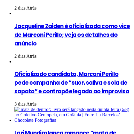
2 dias Atrás
Jacqueline Zaiden é oficializada como vice
de Marconi Perillo; veja os detalhes do
anúncio
2 dias Atrás
Oficializado candidato, Marconi Perillo
pede campanha de “suor, saliva e sola de
sapato” e contrapõe legado ao improviso
3 dias Atrás
Lari Mundim lança romance “mata de