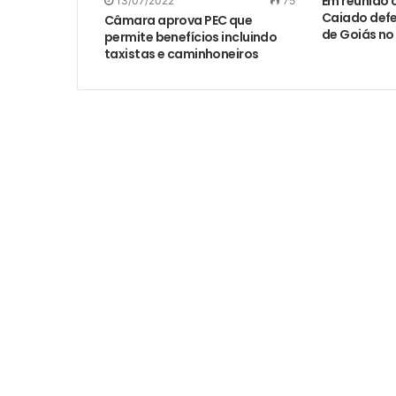
Em reunião
13/07/2022
75
Caiado def
Câmara aprova PEC que
de Goiás no
permite benefícios incluindo
taxistas e caminhoneiros