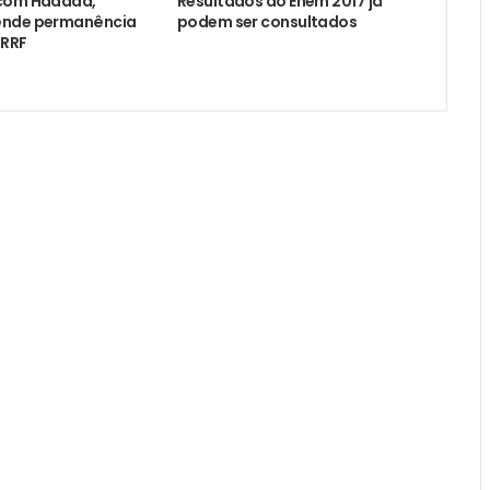
 com Haddad,
Resultados do Enem 2017 já
ende permanência
podem ser consultados
 RRF