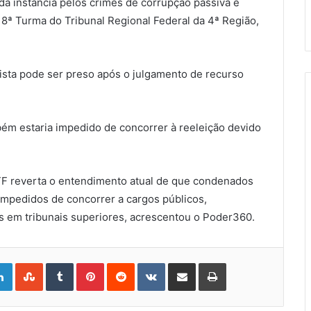
a instância pelos crimes de corrupção passiva e
8ª Turma do Tribunal Regional Federal da 4ª Região,
ista pode ser preso após o julgamento de recurso
mbém estaria impedido de concorrer à reeleição devido
F reverta o entendimento atual de que condenados
mpedidos de concorrer a cargos públicos,
em tribunais superiores, acrescentou o Poder360.
gle+
LinkedIn
StumbleUpon
Tumblr
Pinterest
Reddit
VKontakte
Share
Print
via
Email