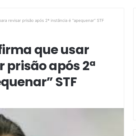
para revisar prisão após 2ª instância é “apequenar” STF
firma que usar
r prisão após 2ª
equenar” STF