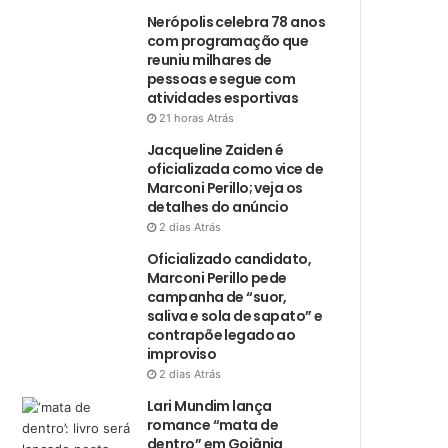
Nerópolis celebra 78 anos
com programação que
reuniu milhares de
pessoas e segue com
atividades esportivas
21 horas Atrás
Jacqueline Zaiden é
oficializada como vice de
Marconi Perillo; veja os
detalhes do anúncio
2 dias Atrás
Oficializado candidato,
Marconi Perillo pede
campanha de “suor,
saliva e sola de sapato” e
contrapõe legado ao
improviso
2 dias Atrás
Lari Mundim lança
romance “mata de
dentro” em Goiânia