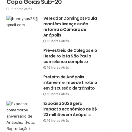
Copa Goiás Sub-20
16 horas Atrás
Vereador Domingos Paula
mantém licença e não
retorna à Câmara de
Anápolis
16 horas Atrás
Pré-estreia de Colegas e o
Herdeiro lota São Paulo
com elenco completo
16 horas Atrás
Prefeito de Anápolis
intervém e impede tiroteio
em discussão de trânsito
16 horas Atrás
Expoana 2026 gera
impacto econômico de R$
23 milhões em Anápolis
16 horas Atrás