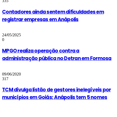
335
Contadores ainda sentem dificuldades em
registrar empresas em Anápolis
24/05/2025
0
MPGO realiza operação contra a
administração pública no Detran em Formosa
09/06/2020
317
TCM divulga listão de gestores inelegíveis por
municípios em Goiás; Anápolis tem 5 nomes