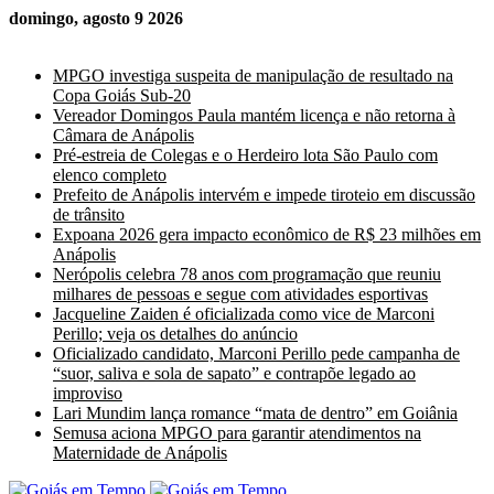
domingo, agosto 9 2026
Últimas Notícias
MPGO investiga suspeita de manipulação de resultado na
Copa Goiás Sub-20
Vereador Domingos Paula mantém licença e não retorna à
Câmara de Anápolis
Pré-estreia de Colegas e o Herdeiro lota São Paulo com
elenco completo
Prefeito de Anápolis intervém e impede tiroteio em discussão
de trânsito
Expoana 2026 gera impacto econômico de R$ 23 milhões em
Anápolis
Nerópolis celebra 78 anos com programação que reuniu
milhares de pessoas e segue com atividades esportivas
Jacqueline Zaiden é oficializada como vice de Marconi
Perillo; veja os detalhes do anúncio
Oficializado candidato, Marconi Perillo pede campanha de
“suor, saliva e sola de sapato” e contrapõe legado ao
improviso
Lari Mundim lança romance “mata de dentro” em Goiânia
Semusa aciona MPGO para garantir atendimentos na
Maternidade de Anápolis