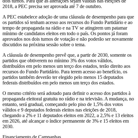
dois turnos. Para que as alterações sejam válidas nas eleições de
2018, a PEC precisa ser aprovada até 7 de outubro.
A PEC estabelece adoção de uma cláusula de desempenho para que
os partidos só tenham acesso aos recursos do Fundo Partidário e ao
tempo de propaganda na rádio e na TV se atingirem um patamar
mínimo de candidatos eleitos em todo o país. Os pontos já foram
aprovados nos dois turnos de votação e não poderão ser novamente
discutidos na próxima sessão sobre o tema.
A cláusula de desempenho prevê que, a partir de 2030, somente os
partidos que obtiverem no mínimo 3% dos votos válidos,
distribuídos em pelo menos um terço dos estados, terão direito aos
recursos do Fundo Partidário. Para terem acesso ao benefício, os
partidos também deverão ter elegido pelo menos 15 deputados
federais distribuídos em pelo menos um terço dos estados.
O mesmo critério será adotado para definir o acesso dos partidos à
propaganda eleitoral gratuita no rádio e na televisão. A mudança, no
entanto, será gradual, começando pelo piso de 1,5% dos votos
válidos e 9 deputados federais eleitos nas eleições de 2018,
chegando a 2% e 11 deputados eleitos em 2022, a 2,5% e 13 eleitos
em 2026, até alcançar o índice permanente de 3% e 15 eleitos em
2030.
Financiamento de Campanhas