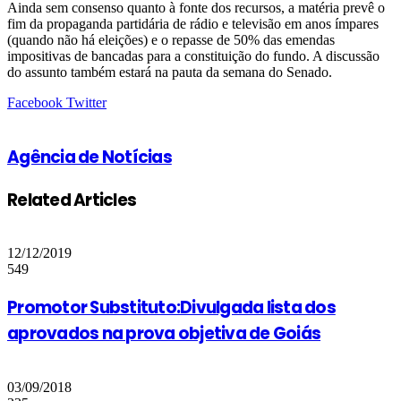
Ainda sem consenso quanto à fonte dos recursos, a matéria prevê o
fim da propaganda partidária de rádio e televisão em anos ímpares
(quando não há eleições) e o repasse de 50% das emendas
impositivas de bancadas para a constituição do fundo. A discussão
do assunto também estará na pauta da semana do Senado.
Google+
LinkedIn
StumbleUpon
Tumblr
Pinterest
Reddit
VKontakte
Share
Print
Facebook
Twitter
via
Email
Agência de Notícias
Related Articles
12/12/2019
549
Promotor Substituto:Divulgada lista dos
aprovados na prova objetiva de Goiás
03/09/2018